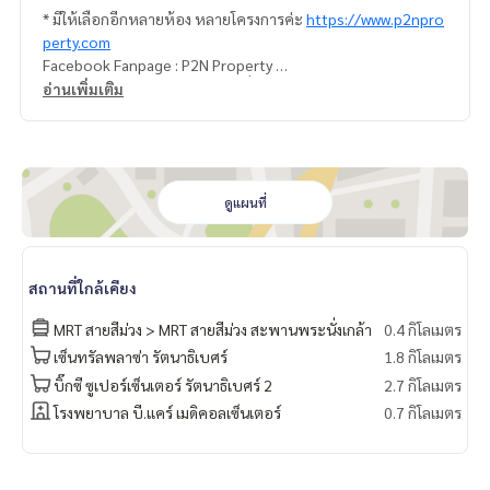
* มีให้เลือกอีกหลายห้อง หลายโครงการค่ะ
https://www.p2npro
perty.com
Facebook Fanpage : P2N Property
** รับฝาก ขาย-เช่า คอนโด บ้าน ที่ดิน และอสังหาริมทรัพย์ทุกชนิ
อ่านเพิ่มเติม
ด ทั่วกรุงเทพฯ
ดูแผนที่
สถานที่ใกล้เคียง
MRT สายสีม่วง > MRT สายสีม่วง สะพานพระนั่งเกล้า
0.4 กิโลเมตร
เซ็นทรัลพลาซ่า รัตนาธิเบศร์
1.8 กิโลเมตร
บิ๊กซี ซูเปอร์เซ็นเตอร์ รัตนาธิเบศร์ 2
2.7 กิโลเมตร
โรงพยาบาล บี.แคร์ เมดิคอลเซ็นเตอร์
0.7 กิโลเมตร