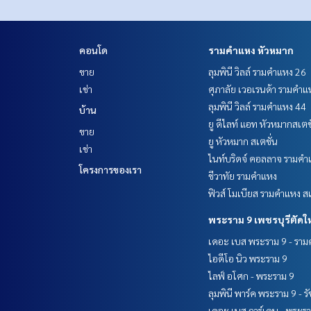
คอนโด
รามคำแหง หัวหมาก
ขาย
ลุมพินี วิลล์ รามคำแหง 26
เช่า
ศุภาลัย เวอเรนด้า รามคำแ
ลุมพินี วิลล์ รามคำแหง 44
บ้าน
ยู ดีไลท์ แอท หัวหมากสเตช
ขาย
ยู หัวหมาก สเตชั่น
เช่า
ไนท์บริดจ์ คอลลาจ รามคำ
โครงการของเรา
ชีวาทัย รามคำแหง
ฟิวส์ โมเบียส รามคำแหง สเ
พระราม 9 เพชรบุรีตัดใ
เดอะ เบส พระราม 9 - รา
ไอดีโอ นิว พระราม 9
ไลฟ์ อโศก - พระราม 9
ลุมพินี พาร์ค พระราม 9 - ร
เดอะ เบส การ์เดน - พระร