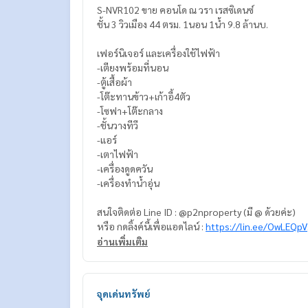
S-NVR102 ขาย คอนโด ณ วรา เรสซิเดนซ์
ชั้น 3 วิวเมือง 44 ตรม. 1นอน 1น้ำ 9.8 ล้านบ.
เฟอร์นิเจอร์ และเครื่องใช้ไฟฟ้า
-เตียงพร้อมที่นอน
-ตู้เสื้อผ้า
-โต๊ะทานข้าว+เก้าอี้4ตัว
-โซฟา+โต๊ะกลาง
-ชั้นวางทีวี
-แอร์
-เตาไฟฟ้า
-เครื่องดูดควัน
-เครื่องทำน้ำอุ่น
สนใจติดต่อ Line ID : @p2nproperty (มี @ ด้วยค่ะ)
หรือ กดลิ้งค์นี้เพื่อแอดไลน์ :
https://lin.ee/OwLEQpV
อ่านเพิ่มเติม
แอดมิน
064-959-8900
แอดมิน
094-549-4104
จุดเด่นทรัพย์
* มีให้เลือกอีกหลายห้อง หลายโครงการค่ะ
https://w