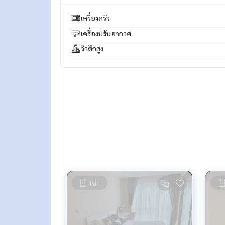
Facebook Fanpage : P2N Property
** รับฝาก ขาย-เช่า คอนโด บ้าน ที่ดิน และอสังหาริมทร
เครื่องครัว
เครื่องปรับอากาศ
วิวตึกสูง
เช่า