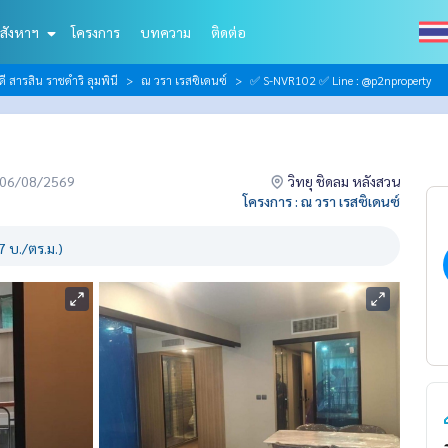
สังหาฯ
โครงการ
บทความ
ติดต่อ
ดี สารสิน ราชดำริ ลุมพินี
ณ วรา เรสซิเดนซ์
✅ S-NVR102 ✅ Line : @p2nproperty
่อ 06/08/2569
วิทยุ ชิดลม หลังสวน
โครงการ : ณ วรา เรสซิเดนซ์
 บ./ตร.ม.)