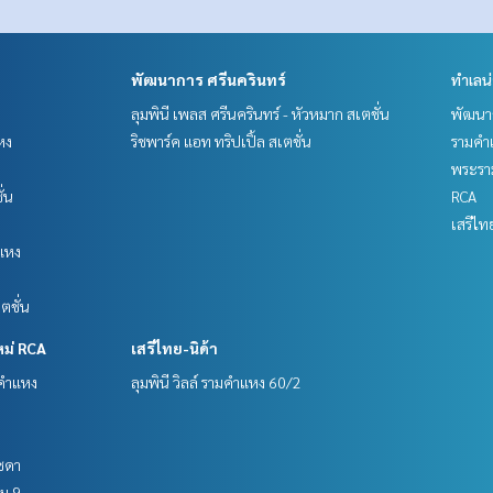
พัฒนาการ ศรีนครินทร์
ทำเลน
ลุมพินี เพลส ศรีนครินทร์ - หัวหมาก สเตชั่น
พัฒนาก
หง
ริชพาร์ค แอท ทริปเปิ้ล สเตชั่น
รามคำ
พระราม
ั่น
RCA
เสรีไท
แหง
ตชั่น
หม่ RCA
เสรีไทย-นิด้า
มคำแหง
ลุมพินี วิลล์ รามคำแหง 60/2
ัชดา
าม 9