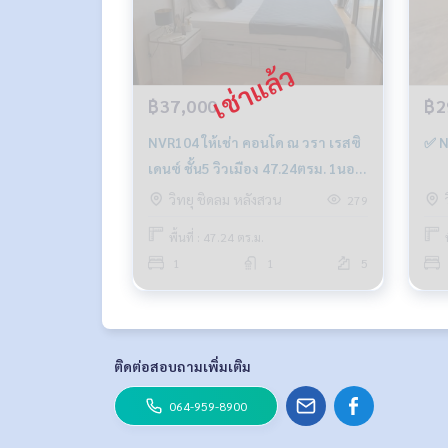
฿37,000
฿2
NVR104 ให้เช่า คอนโด ณ วรา เรสซิ
✅ N
เดนซ์ ชั้น5 วิวเมือง 47.24ตรม. 1นอน
1น้ำราคา 37,000บ. 099-251-6615
วิทยุ ชิดลม หลังสวน
279
พื้นที่ : 47.24 ตร.ม.
1
1
5
ติดต่อสอบถามเพิ่มเติม
064-959-8900