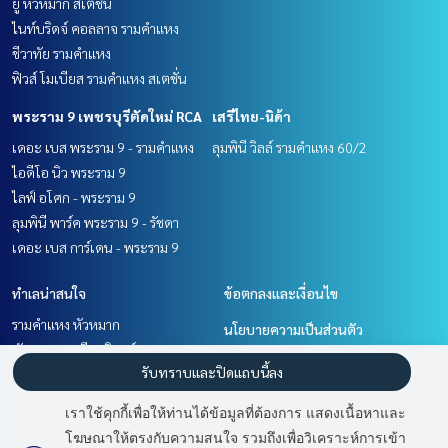
ยู หัวหมาก สเตชั่น
ไนท์บริดจ์ คอลลาจ รามคำแหง
ชีวาทัย รามคำแหง
ฟิวส์ โมเบียส รามคำแหง สเตชั่น
พระราม 9 เพชรบุรีตัดใหม่ RCA
เสรีไทย-นิด้า
เดอะ เบส พระราม 9 - รามคำแหง
ลุมพินี วิลล์ รามคำแหง 60/2
ไอดีโอ นิว พระราม 9
ไลฟ์ อโศก - พระราม 9
ลุมพินี พาร์ค พระราม 9 - รัชดา
เดอะ เบส การ์เดน - พระราม 9
ทำเลน่าสนใจ
ข้อตกลงและเงื่อนไข
รามคำแหง หัวหมาก
นโยบายความเป็นส่วนตัว
พัฒนาการ ศรีนครินทร์
เกี่ยวกับเรา
รับทราบและปิดแถบนี้ลง
พระราม 9 เพชรบุรีตัดใหม่ RCA
เสรีไทย-นิด้า
วิธีการฝากขาย-เช่า
เราใช้คุกกี้เพื่อให้ท่านได้ข้อมูลที่ต้องการ แสดงเนื้อหาและ
ติดต่อ
โฆษณาให้ตรงกับความสนใจ รวมถึงเพื่อวิเคราะห์การเข้า
มี
2
คนกำลังดูประกาศนี้