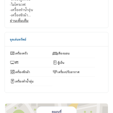
-ไมโครเวฟ
-เครื่องทำน้ำอุ่น
-เครื่องซักผ้า
อ่านเพิ่มเติม
สนใจติดต่อ Line ID : @p2nproperty (มี @ ด้วยค่ะ)
หรือ กดลิ้งค์นี้เพื่อแอดไลน์ :
https://lin.ee/OwLEQpV
จุดเด่นทรัพย์
แอดมิน
064-959-8900
แอดมิน
094-549-4104
เครื่องครัว
เตียงนอน
* มีให้เลือกอีกหลายห้อง หลายโครงการค่ะ
https://www.p2npro
perty.com
ทีวี
ตู้เย็น
Facebook Fanpage : P2N Property
เครื่องซักผ้า
เครื่องปรับอากาศ
** รับฝาก ขาย-เช่า คอนโด บ้าน ที่ดิน และอสังหาริมทรัพย์ทุกชนิ
ด ทั่วกรุงเทพฯ
เครื่องทำน้ำอุ่น
ดูแผนที่