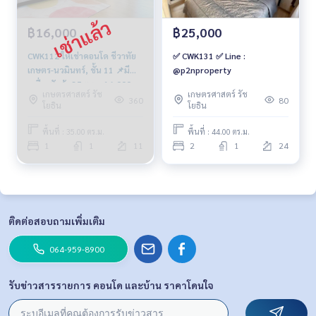
฿16,000
฿25,000
CWK112 ให้เช่าคอนโด ชีวาทัย
✅ CWK131 ✅ Line :
เกษตร-นวมินทร์, ชั้น 11 📌มี
@p2nproperty
เครื่องซักผ้า 35 ตรม. 16,000
เกษตรศาสตร์ รัช
เกษตรศาสตร์ รัช
บาท 064-959-8900
360
80
โยธิน
โยธิน
พื้นที่ : 35.00 ตร.ม.
พื้นที่ : 44.00 ตร.ม.
1
1
11
2
1
24
ติดต่อสอบถามเพิ่มเติม
064-959-8900
รับข่าวสารรายการ คอนโด และบ้าน ราคาโดนใจ