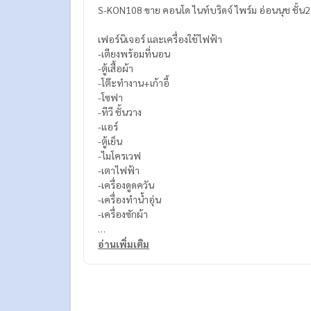
S-KON108 ขาย คอนโด ไนท์บริดจ์ ไพร์ม อ่อนนุช ชั้น
เฟอร์นิเจอร์ และเครื่องใช้ไฟฟ้า
-เตียงพร้อมที่นอน
-ตู้เสื้อผ้า
-โต๊ะทำงาน+เก้าอี้
-โซฟา
-ทีวี ชั้นวาง
-แอร์
-ตู้เย็น
-ไมโครเวฟ
-เตาไฟฟ้า
-เครื่องดูดควัน
-เครื่องทำน้ำอุ่น
-เครื่องซักผ้า
สนใจติดต่อ Line ID : @p2nproperty (มี @ ด้วยค่ะ)
อ่านเพิ่มเติม
หรือ กดลิ้งค์นี้เพื่อแอดไลน์ :
https://lin.ee/OwLEQpV
แอดมิน
064-959-8900
แอดมิน
094-549-4104