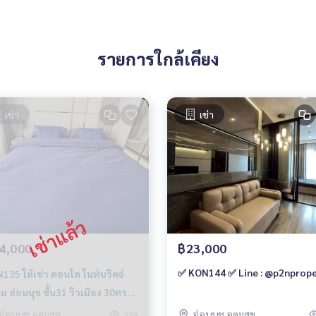
ww.p2nproperty.com
ัพย์ทุกชนิด ทั่วกรุงเทพฯ
รายการใกล้เคียง
เช่า
เช่า
4,000
฿23,000
✅ KON144 ✅ Line : @p2nprop
135 ให้เช่า คอนโด ไนท์บริดจ์
ม อ่อนนุช ชั้น31 วิวเมือง 30ตรม.
น 1น้ำ 24,000บ. 099-251-6615
อ่อนนุช อุดมสุข
อ่อนนุช อุดมสุข
339