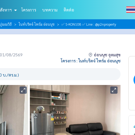
สังหาฯ
โครงการ
บทความ
ติดต่อ
ปุณณวิถี
ไนท์บริดจ์ ไพร์ม อ่อนนุช
✅ S-KON108 ✅ Line : @p2nproperty
่อ 01/08/2569
อ่อนนุช อุดมสุข
โครงการ : ไนท์บริดจ์ ไพร์ม อ่อนนุช
 บ./ตร.ม.)