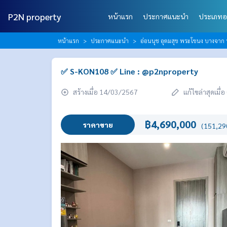
P2N property
หน้าแรก
ประกาศแนะนำ
ประเภทอ
หน้าแรก
ประกาศแนะนำ
อ่อนนุช อุดมสุข พระโขนง บางจาก 
✅ S-KON108 ✅ Line : @p2nproperty
สร้างเมื่อ 14/03/2567
แก้ไขล่าสุดเมื
฿4,690,000
ราคาขาย
(151,290