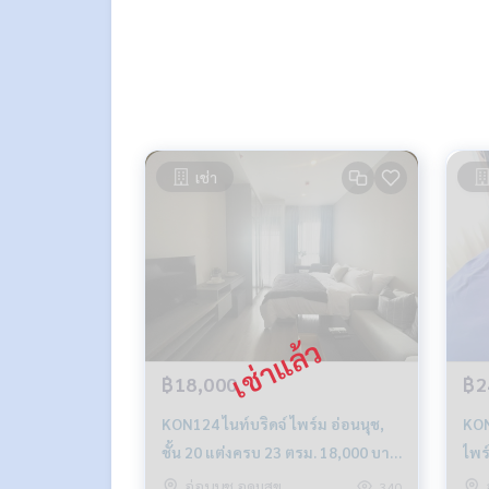
* มีให้เลือกอีกหลายห้อง หลายโครงการค่ะ
https://w
Facebook Fanpage : P2N Property
** รับฝาก ขาย-เช่า คอนโด บ้าน ที่ดิน และอสังหาริมทร
เช่า
฿18,000
฿2
KON124 ไนท์บริดจ์ ไพร์ม อ่อนนุช,
KON
ชั้น 20 แต่งครบ 23 ตรม. 18,000 บาท
ไพร์
091-942-6249
1นอ
อ่อนนุช อุดมสุข
340