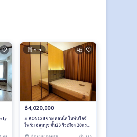
ขาย
฿4,020,000
erty
S-KON128 ขาย คอนโด ไนท์บริดจ์
ไพร์ม อ่อนนุช ชั้น23 วิวเมือง 28ตรม.
1นอน 1น้ำ 4.02ล้าน 099-251-6615
อ่อนนุช อุดมสุข
98
339