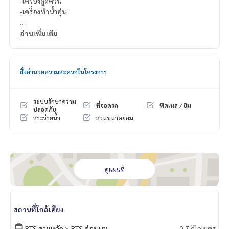
-เครื่องดูดควัน
-เครื่องทำน้ำอุ่น
สนใจติดต่อ Line ID : @p2nproperty (มี @ ด้วยค่ะ)
อ่านเพิ่มเติม
หรือ กดลิ้งค์นี้เพื่อแอดไลน์ :
https://lin.ee/OwLEQpV
แอดมิน
064-959-8900
สิ่งอำนวยความสะดวกในโครงการ
แอดมิน
094-549-4104
* มีให้เลือกอีกหลายห้อง หลายโครงการค่ะ
https://www.p2npro
ระบบรักษาความ
ที่จอดรถ
ฟิตเนส / ยิม
perty.com
ปลอดภัย
สระว่ายน้ำ
สวนขนาดย่อม
Facebook Fanpage : P2N Property
** รับฝาก ขาย-เช่า คอนโด บ้าน ที่ดิน และอสังหาริมทรัพย์ทุกชนิ
ด ทั่วกรุงเทพฯ
ดูแผนที่
สถานที่ใกล้เคียง
BTS สายหลัก > BTS อ่อนนุช
0.7 กิโลเมตร