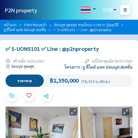
P2N property
THB
หน้าแรก
ประกาศแนะนำ
อ่อนนุช อุดมสุข พระโขนง บางจาก ปุณณวิถี
ยู ดีไลท์ แอท อ่อนนุช สเตชั่น
✅ S-UONS101 ✅ Line : @p2nproperty
✅ S-UONS101 ✅ Line : @p2nproperty
สร้างเมื่อ 14/03/2567
แก้ไขล่าสุดเมื่อ 08/07/2569
อ่อนนุช อุดมสุข
โครงการ : ยู ดีไลท์ แอท อ่อนนุช สเตชั่น
฿2,350,000
ราคาขาย
(78,333 บ./ตร.ม.)