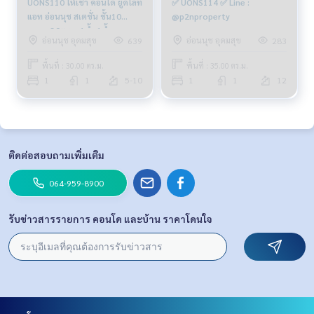
UONS110 ให้เช่า คอนโด ยูดีไลท์
✅ UONS114 ✅ Line :
แอท อ่อนนุช สเตชั่น ชั้น10
@p2nproperty
ขนาด 30ตรม. 1น้ำ 1น้ำ
อ่อนนุช อุดมสุข
อ่อนนุช อุดมสุข
639
283
11,500บ. 064-878-5283
พื้นที่ : 30.00 ตร.ม.
พื้นที่ : 35.00 ตร.ม.
1
1
5-10
1
1
12
ติดต่อสอบถามเพิ่มเติม
064-959-8900
รับข่าวสารรายการ คอนโด และบ้าน ราคาโดนใจ