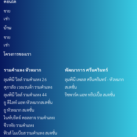
คอนโด
ขาย
เช่า
บ้าน
ขาย
เช่า
โครงการของเรา
รามคำแหง หัวหมาก
พัฒนาการ ศรีนครินทร์
ลุมพินี วิลล์ รามคำแหง 26
ลุมพินี เพลส ศรีนครินทร์ - หัวหมาก
ศุภาลัย เวอเรนด้า รามคำแหง
สเตชั่น
ลุมพินี วิลล์ รามคำแหง 44
ริชพาร์ค แอท ทริปเปิ้ล สเตชั่น
ยู ดีไลท์ แอท หัวหมากสเตชั่น
ยู หัวหมาก สเตชั่น
ไนท์บริดจ์ คอลลาจ รามคำแหง
ชีวาทัย รามคำแหง
ฟิวส์ โมเบียส รามคำแหง สเตชั่น