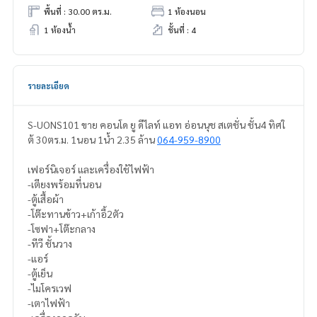
พื้นที่ : 30.00 ตร.ม.
1 ห้องนอน
1 ห้องน้ำ
ชั้นที่ : 4
รายละเอียด
S-UONS101 ขาย คอนโด ยู ดีไลท์ แอท อ่อนนุช สเตชั่น ชั้น4 ทิศใ
ต้ 30ตร.ม. 1นอน 1น้ำ 2.35 ล้าน
064-959-8900
เฟอร์นิเจอร์ และเครื่องใช้ไฟฟ้า
-เตียงพร้อมที่นอน
-ตู้เสื้อผ้า
-โต๊ะทานข้าว+เก้าอี้2ตัว
-โซฟา+โต๊ะกลาง
-ทีวี ชั้นวาง
-แอร์
-ตู้เย็น
-ไมโครเวฟ
-เตาไฟฟ้า