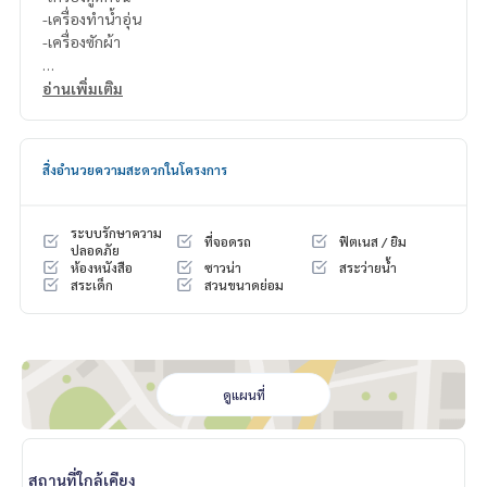
-เครื่องทำน้ำอุ่น
-เครื่องซักผ้า
สนใจติดต่อ Line ID : @p2nproperty (มี @ ด้วยค่ะ)
อ่านเพิ่มเติม
หรือ กดลิ้งค์นี้เพื่อแอดไลน์ :
https://lin.ee/OwLEQpV
แอดมิน
064-959-8900
สิ่งอำนวยความสะดวกในโครงการ
แอดมิน
094-549-4104
* มีให้เลือกอีกหลายห้อง หลายโครงการค่ะ
https://www.p2npro
ระบบรักษาความ
ที่จอดรถ
ฟิตเนส / ยิม
perty.com
ปลอดภัย
ห้องหนังสือ
ซาวน่า
สระว่ายน้ำ
Facebook Fanpage : P2N Property
สระเด็ก
สวนขนาดย่อม
** รับฝาก ขาย-เช่า คอนโด บ้าน ที่ดิน และอสังหาริมทรัพย์ทุกชนิ
ด ทั่วกรุงเทพฯ
ดูแผนที่
สถานที่ใกล้เคียง