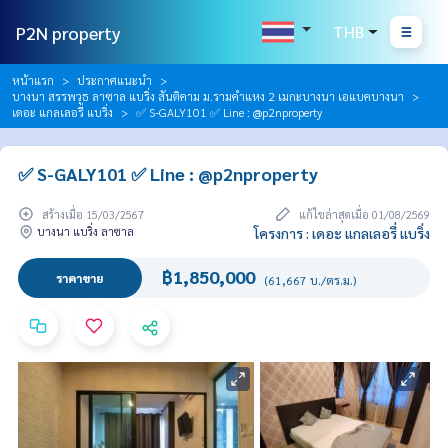
P2N property
THB
หน้าแรก
ประกาศแนะนำ
บางนา สรรพวุธ ลาซาล แบริ่ง สันติคาม ม.รามคำแหง 2 เมกะบางนา เอแบคบางนา
เดอะ แกลเลอรี่ แบริ่ง
✅ S-GALY101 ✅ Line : @p2nproperty
✅ S-GALY101 ✅ Line : @p2nproperty
สร้างเมื่อ 15/03/2567
แก้ไขล่าสุดเมื่อ 01/08/2569
บางนา แบริ่ง ลาซาล
โครงการ : เดอะ แกลเลอรี่ แบริ่ง
฿1,850,000
ราคาขาย
(61,667 บ./ตร.ม.)