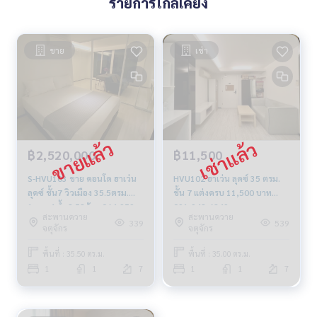
รายการใกล้เคียง
ขาย
เช่า
฿2,520,000
฿11,500
S-HVU103 ขาย คอนโด ฮาเว่น
HVU102 ฮาเว่น ลุคซ์ 35 ตรม.
ลุคซ์ ชั้น7 วิวเมือง 35.5ตรม.
ชั้น 7 แต่งครบ 11,500 บาท
1นอน 1น้ำ 2.52ล้าน 064-959-
091-942-6249
สะพานควาย
สะพานควาย
8900
339
539
จตุจักร
จตุจักร
พื้นที่ : 35.50 ตร.ม.
พื้นที่ : 35.00 ตร.ม.
1
1
7
1
1
7