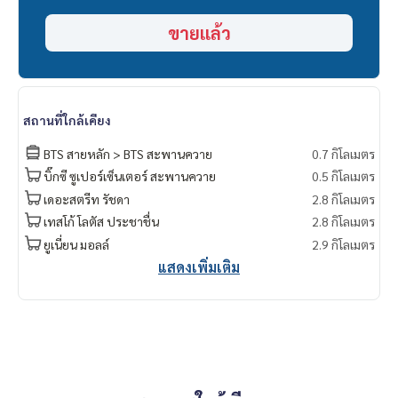
แอดมิน
094-549-4104
ขายแล้ว
* มีให้เลือกอีกหลายห้อง หลายโครงการค่ะ
https://www.p2npro
perty.com
Facebook Fanpage : P2N Property
** รับฝาก ขาย-เช่า คอนโด บ้าน ที่ดิน และอสังหาริมทรัพย์ทุกชนิ
สถานที่ใกล้เคียง
ด ทั่วกรุงเทพฯ
BTS สายหลัก > BTS สะพานควาย
0.7 กิโลเมตร
บิ๊กซี ซูเปอร์เซ็นเตอร์ สะพานควาย
0.5 กิโลเมตร
เดอะสตรีท รัชดา
2.8 กิโลเมตร
เทสโก้ โลตัส ประชาชื่น
2.8 กิโลเมตร
ยูเนี่ยน มอลล์
2.9 กิโลเมตร
แสดงเพิ่มเติม