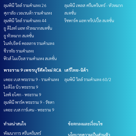
ลุมพินี วิลล์ รามคำแหง 26
ลุมพินี เพลส ศรีนครินทร์ - หัวหมาก
ศุภาลัย เวอเรนด้า รามคำแหง
สเตชั่น
ลุมพินี วิลล์ รามคำแหง 44
ริชพาร์ค แอท ทริปเปิ้ล สเตชั่น
ยู ดีไลท์ แอท หัวหมากสเตชั่น
ยู หัวหมาก สเตชั่น
ไนท์บริดจ์ คอลลาจ รามคำแหง
ชีวาทัย รามคำแหง
ฟิวส์ โมเบียส รามคำแหง สเตชั่น
พระราม 9 เพชรบุรีตัดใหม่ RCA
เสรีไทย-นิด้า
เดอะ เบส พระราม 9 - รามคำแหง
ลุมพินี วิลล์ รามคำแหง 60/2
ไอดีโอ นิว พระราม 9
ไลฟ์ อโศก - พระราม 9
ลุมพินี พาร์ค พระราม 9 - รัชดา
เดอะ เบส การ์เดน - พระราม 9
ทำเลน่าสนใจ
ข้อตกลงและเงื่อนไข
พัฒนาการ ศรีนครินทร์
นโยบายความเป็นส่วนตัว