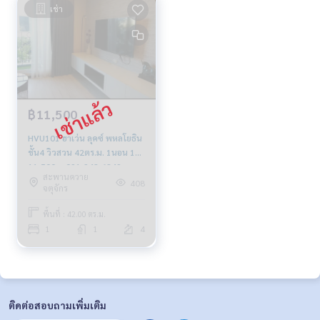
เช่า
฿11,500
HVU101 ฮาเว่น ลุคซ์ พหลโยธิน
ชั้น4 วิวสวน 42ตร.ม. 1นอน 1น้ำ
11,500บ. 091-942-6249
สะพานควาย
408
จตุจักร
พื้นที่ : 42.00 ตร.ม.
1
1
4
ติดต่อสอบถามเพิ่มเติม