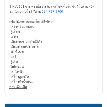
S-HVU101 ขาย คอนโด ฮาเว่น ลุคซ์ พหลโยธิน ชั้น4 วิวสวน 42ต
ร.ม. 1นอน 1น้ำ 3.7ล้าน
064-959-8900
เฟอร์นิเจอร์ และเครื่องใช้ไฟฟ้า
-เตียงพร้อมที่นอน
-ตู้เสื้อผ้า
-โซฟา
-โต๊ะทานข้าว+เก้าอี้2ตัว
-โต๊ะเครื่องแป้ง+เก้าอี้
-ทีวี ชั้นวาง
-แอร์
-ตู้เย็น
-ไมโครเวฟ
-เตาไฟฟ้า
-เครื่องดูดควัน
-เครื่องทำน้ำอุ่น
อ่านเพิ่มเติม
สนใจติดต่อ Line ID : @p2nproperty (มี @ ด้วยค่ะ)
หรือ กดลิ้งค์นี้เพื่อแอดไลน์ :
https://lin.ee/OwLEQpV
แอดมิน
064-959-8900