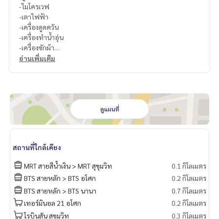
-ไมโครเวฟ
-เตาไฟฟ้า
-เครื่องดูดควัน
-เครื่องทำน้ำอุ่น
-เครื่องซักผ้า
อ่านเพิ่มเติม
สนใจติดต่อ Line ID : @p2nproperty (มี @ ด้วยค่ะ)
หรือ กดลิ้งค์นี้เพื่อแอดไลน์ :
https://lin.ee/OwLEQpV
แอดมิน
064-959-8900
แอดมิน
094-549-4104
ดูแผนที่
* มีให้เลือกอีกหลายห้อง หลายโครงการค่ะ
https://www.p2npro
perty.com
สถานที่ใกล้เคียง
Facebook Fanpage : P2N Property
** รับฝาก ขาย-เช่า คอนโด บ้าน ที่ดิน และอสังหาริมทรัพย์ทุกชนิ
MRT สายสีน้ำเงิน > MRT สุขุมวิท
0.1 กิโลเมตร
ด ทั่วกรุงเทพฯ
BTS สายหลัก > BTS อโศก
0.2 กิโลเมตร
BTS สายหลัก > BTS นานา
0.7 กิโลเมตร
เทอร์มินอล 21 อโศก
0.2 กิโลเมตร
โรบินสัน สุขุมวิท
0.3 กิโลเมตร