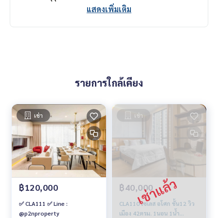
แสดงเพิ่มเติม
รายการใกล้เคียง
เช่า
เช่า
฿120,000
฿40,000
✅ CLA111 ✅ Line :
CLA110 เซเลส อโศก ชั้น12 วิว
@p2nproperty
เมือง 42ตรม. 1นอน 1น้ำ