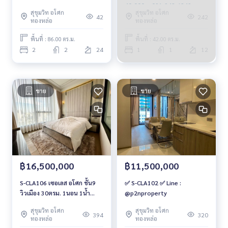
40,000บ. 091-942-6249
สุขุมวิท อโศก
สุขุมวิท อโศก
42
242
ทองหล่อ
ทองหล่อ
พื้นที่ : 86.00 ตร.ม.
พื้นที่ : 42.00 ตร.ม.
2
2
24
1
1
12
ขาย
ขาย
฿16,500,000
฿11,500,000
S-CLA106 เซอเลส อโศก ชั้น9
✅ S-CLA102 ✅ Line :
วิวเมือง 30ตรม. 1นอน 1น้ำ
@p2nproperty
16.5ล้าน 091-942-6249
สุขุมวิท อโศก
สุขุมวิท อโศก
394
320
ทองหล่อ
ทองหล่อ