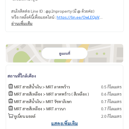
สนใจติดต่อ Line ID : @p2nproperty (มี @ ด้วยค่ะ)
หรือ กดลิ้งค์นี้เพื่อแอดไลน์ :
https://lin.ee/OwLEQpV
อ่านเพิ่มเติม
แอดมิน
064-959-8900
แอดมิน
094-549-4104
* มีให้เลือกอีกหลายห้อง หลายโครงการค่ะ
https://www.p2npro
perty.com
ดูแผนที่
Facebook Fanpage : P2N Property
** รับฝาก ขาย-เช่า คอนโด บ้าน ที่ดิน และอสังหาริมทรัพย์ทุกชนิ
ด ทั่วกรุงเทพฯ
สถานที่ใกล้เคียง
MRT สายสีน้ำเงิน > MRT ลาดพร้าว
0.5 กิโลเมตร
MRT สายสีเหลือง > MRT ลาดพร้าว ( สีเหลือง )
0.6 กิโลเมตร
MRT สายสีน้ำเงิน > MRT รัชดาภิเษก
0.7 กิโลเมตร
MRT สายสีเหลือง > MRT ภาวนา
0.7 กิโลเมตร
ยูเนี่ยน มอลล์
2.0 กิโลเมตร
แสดงเพิ่มเติม