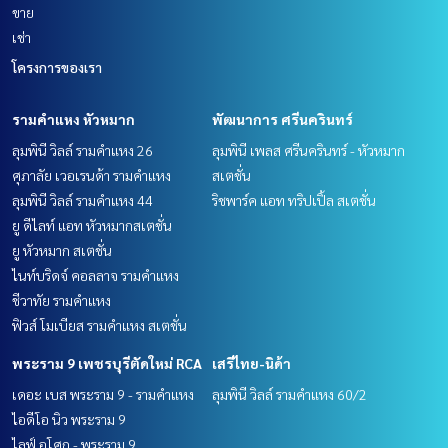
ขาย
เช่า
โครงการของเรา
รามคำแหง หัวหมาก
พัฒนาการ ศรีนครินทร์
ลุมพินี วิลล์ รามคำแหง 26
ลุมพินี เพลส ศรีนครินทร์ - หัวหมาก
ศุภาลัย เวอเรนด้า รามคำแหง
สเตชั่น
ลุมพินี วิลล์ รามคำแหง 44
ริชพาร์ค แอท ทริปเปิ้ล สเตชั่น
ยู ดีไลท์ แอท หัวหมากสเตชั่น
ยู หัวหมาก สเตชั่น
ไนท์บริดจ์ คอลลาจ รามคำแหง
ชีวาทัย รามคำแหง
ฟิวส์ โมเบียส รามคำแหง สเตชั่น
พระราม 9 เพชรบุรีตัดใหม่ RCA
เสรีไทย-นิด้า
เดอะ เบส พระราม 9 - รามคำแหง
ลุมพินี วิลล์ รามคำแหง 60/2
ไอดีโอ นิว พระราม 9
ไลฟ์ อโศก - พระราม 9