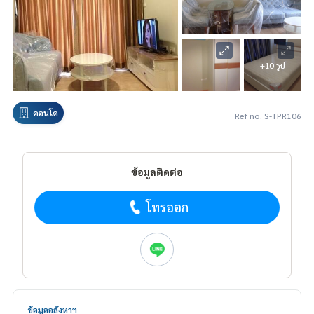
+10 รูป
คอนโด
Ref no. S-TPR106
ข้อมูลติดต่อ
โทรออก
ข้อมูลอสังหาฯ