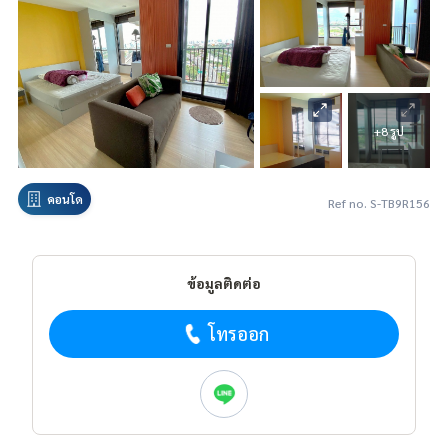
+8 รูป
คอนโด
Ref no. S-TB9R156
ข้อมูลติดต่อ
โทรออก