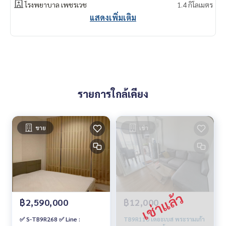
โรงพยาบาล เพชรเวช
1.4 กิโลเมตร
แสดงเพิ่มเติม
รายการใกล้เคียง
ขาย
เช่า
฿2,590,000
฿12,000
✅ S-TB9R268 ✅ Line :
TB9R110 เดอะเบส พระรามเก้า