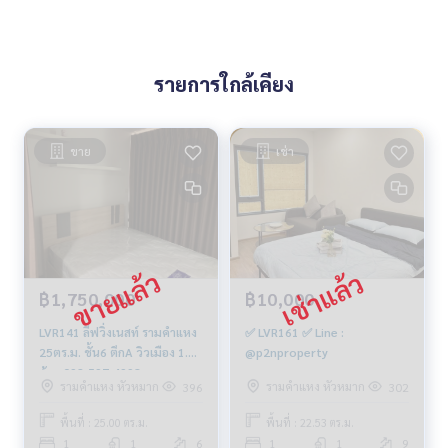
รายการใกล้เคียง
ขาย
เช่า
฿1,750,000
฿10,000
LVR141 ลีฟวิ่งเนสท์ รามคำแหง
✅ LVR161 ✅ Line :
25ตร.ม. ชั้น6 ตึกA วิวเมือง 1.75
@p2nproperty
ล้าน 092-597-4998
รามคำแหง หัวหมาก
รามคำแหง หัวหมาก
396
302
พื้นที่ : 25.00 ตร.ม.
พื้นที่ : 22.53 ตร.ม.
1
1
6
1
1
9