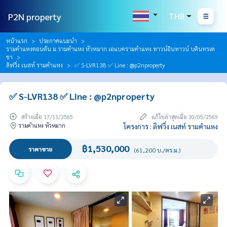
P2N property
THB
หน้าแรก
ประกาศแนะนำ
รามคำแหงตอนต้น ม.รามคำแหง หัวหมาก เอแบครามคำแหง ทาวน์อินทาวน์ บดินทรเด
ชา
ลิฟวิ่ง เนสท์ รามคำแหง
✅ S-LVR138 ✅ Line : @p2nproperty
✅ S-LVR138 ✅ Line : @p2nproperty
สร้างเมื่อ 17/11/2565
แก้ไขล่าสุดเมื่อ 30/05/2569
รามคำแหง หัวหมาก
โครงการ : ลิฟวิ่ง เนสท์ รามคำแหง
฿1,530,000
ราคาขาย
(61,200 บ./ตร.ม.)