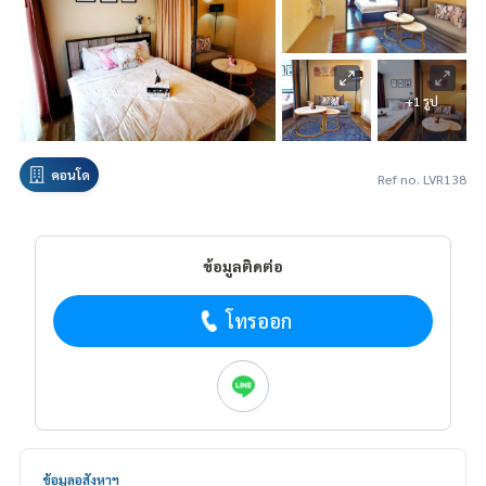
+1 รูป
คอนโด
Ref no. LVR138
ข้อมูลติดต่อ
โทรออก
ข้อมูลอสังหาฯ