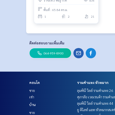
ราชเทวี พญาไท
436
พื้นที่ : 65.84 ตร.ม.
1
2
21
ติดต่อสอบถามเพิ่มเติม
064-959-8900
คอนโด
รามคำแหง หัวหมาก
ขาย
ลุมพินี วิลล์ รามคำแหง 26
เช่า
ศุภาลัย เวอเรนด้า รามคำแ
ลุมพินี วิลล์ รามคำแหง 44
บ้าน
ยู ดีไลท์ แอท หัวหมากสเตช
ขาย