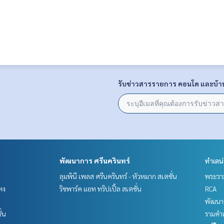
รับข่าวสารรายการ คอนโด และบ้า
พัฒนาการ ศรีนครินทร์
ทำเลน
ลุมพินี เพลส ศรีนครินทร์ - หัวหมาก สเตชั่น
พระราม
หง
ริชพาร์ค แอท ทริปเปิ้ล สเตชั่น
RCA
พัฒนาก
ั่น
รามคำ