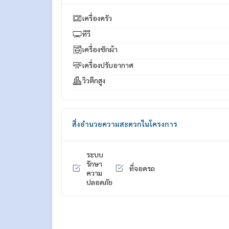
สนใจติดต่อ Line ID : @p2nproperty (มี @ ด้วยค่ะ)
เครื่องครัว
หรือ กดลิ้งค์นี้เพื่อแอดไลน์ :
https://lin.ee/OwLEQpV
ทีวี
แอดมิน
064-959-8900
เครื่องซักผ้า
แอดมิน
094-549-4104
เครื่องปรับอากาศ
* มีให้เลือกอีกหลายห้อง หลายโครงการค่ะ
https://w
วิวตึกสูง
Facebook Fanpage : P2N Property
** รับฝาก ขาย-เช่า คอนโด บ้าน ที่ดิน และอสังหาริมทร
สิ่งอำนวยความสะดวกในโครงการ
ระบบ
รักษา
ที่จอดรถ
ความ
ปลอดภัย