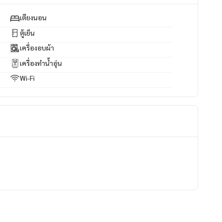
เตียงนอน
ตู้เย็น
เครื่องอบผ้า
เครื่องทำน้ำอุ่น
ww.p2nproperty.com
Wi-Fi
ัพย์ทุกชนิด ทั่วกรุงเทพฯ