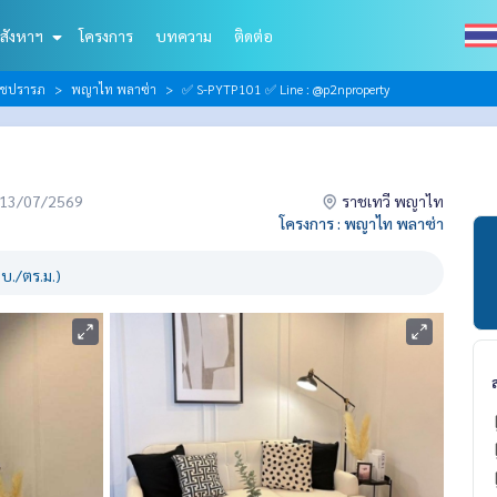
สังหาฯ
โครงการ
บทความ
ติดต่อ
ราชปรารภ
พญาไท พลาซ่า
✅ S-PYTP101 ✅ Line : @p2nproperty
่อ 13/07/2569
ราชเทวี พญาไท
โครงการ : พญาไท พลาซ่า
บ./ตร.ม.)