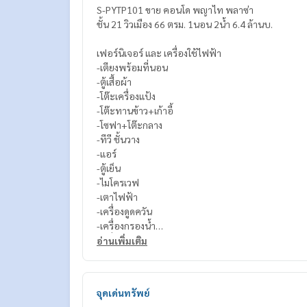
S-PYTP101 ขาย คอนโด พญาไท พลาซ่า
ชั้น 21 วิวเมือง 66 ตรม. 1นอน 2น้ำ 6.4 ล้านบ.
เฟอร์นิเจอร์ และ เครื่องใช้ไฟฟ้า
-เตียงพร้อมที่นอน
-ตู้เสื้อผ้า
-โต๊ะเครื่องแป้ง
-โต๊ะทานข้าว+เก้าอี้
-โซฟา+โต๊ะกลาง
-ทีวี ชั้นวาง
-แอร์
-ตู้เย็น
-ไมโครเวฟ
-เตาไฟฟ้า
-เครื่องดูดควัน
-เครื่องกรองน้ำ
-เครื่องซักผ้า
อ่านเพิ่มเติม
-เครื่องอบผ้า
-เครื่องทำน้ำอุ่น
-อ่างอาบน้ำ
จุดเด่นทรัพย์
-อินเทอร์เน็ต