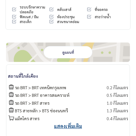
ระบบรักษาความ
คลับเฮาส์
ที่จอดรถ
ปลอดภัย
ฟิตเนส / ยิม
ห้องประชุม
สระว่ายน้ำ
สระเด็ก
สวนขนาดย่อม
ดูแผนที่
สถานที่ใกล้เคียง
รถ BRT > BRT เทคนิคกรุงเทพ
0.2 กิโลเมตร
รถ BRT > BRT อาคารสงเคราะห์
0.5 กิโลเมตร
รถ BRT > BRT สาทร
1.0 กิโลเมตร
BTS สายหลัก > BTS ช่องนนทรี
1.3 กิโลเมตร
แม็คโคร สาทร
0.4 กิโลเมตร
แสดงเพิ่มเติม