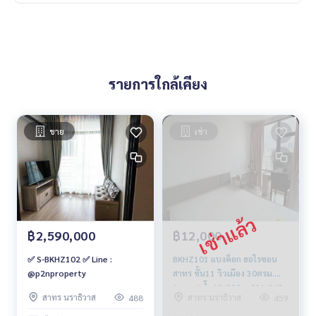
รายการใกล้เคียง
ขาย
เช่า
฿2,590,000
฿12,000
✅ S-BKHZ102 ✅ Line :
BKHZ101 แบงค็อก ฮอไรซอน
@p2nproperty
สาทร ชั้น11 วิวเมือง 30ตรม.
1นอน 1น้ำ 12,000บ. 091-942-
สาทร นราธิวาส
สาทร นราธิวาส
488
459
6249