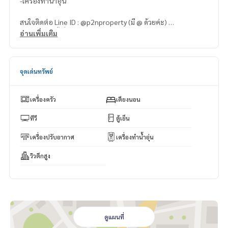
-เครื่องทำน้ำอุ่น
สนใจติดต่อ Line ID : @p2nproperty (มี @ ด้วยค่ะ)
หรือ กดลิ้งค์นี้เพื่อแอดไลน์ :
https://lin.ee/OwLEQpV
อ่านเพิ่มเติม
แอดมิน
064-959-8900
แอดมิน
094-549-4104
จุดเด่นทรัพย์
* มีให้เลือกอีกหลายห้อง หลายโครงการค่ะ
https://www.p2npro
perty.com
เครื่องครัว
เตียงนอน
Facebook Fanpage : P2N Property
** รับฝาก ขาย-เช่า คอนโด บ้าน ที่ดิน และอสังหาริมทรัพย์ทุกชนิ
ทีวี
ตู้เย็น
ด ทั่วกรุงเทพฯ
เครื่องปรับอากาศ
เครื่องทำน้ำอุ่น
วิวตึกสูง
ดูแผนที่