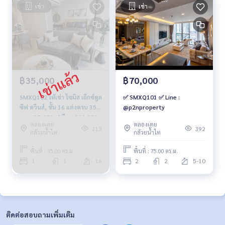
เช่า
เช่า
฿35,000
฿70,000
SMXQ102 ให้เช่า ไซมิส เอ็กซ์คูล
✅ SMXQ101 ✅ Line :
ซีฟ ควีนส์, ชั้น 16 แต่งครบ 35
@p2nproperty
ตรม. 35,000.-/เดือน 064-959-
คลองเตย
คลองเตย
8900
213
392
กล้วยน้ำไท
กล้วยน้ำไท
พื้นที่ : 35.00 ตร.ม.
พื้นที่ : 75.00 ตร.ม.
1
1
16
2
2
5-10
ติดต่อสอบถามเพิ่มเติม