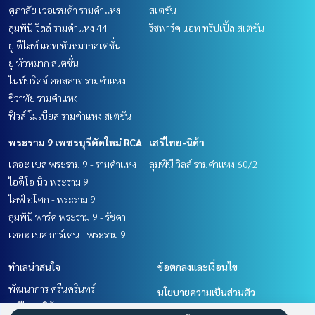
ศุภาลัย เวอเรนด้า รามคำแหง
สเตชั่น
ลุมพินี วิลล์ รามคำแหง 44
ริชพาร์ค แอท ทริปเปิ้ล สเตชั่น
ยู ดีไลท์ แอท หัวหมากสเตชั่น
ยู หัวหมาก สเตชั่น
ไนท์บริดจ์ คอลลาจ รามคำแหง
ชีวาทัย รามคำแหง
ฟิวส์ โมเบียส รามคำแหง สเตชั่น
พระราม 9 เพชรบุรีตัดใหม่ RCA
เสรีไทย-นิด้า
เดอะ เบส พระราม 9 - รามคำแหง
ลุมพินี วิลล์ รามคำแหง 60/2
ไอดีโอ นิว พระราม 9
ไลฟ์ อโศก - พระราม 9
ลุมพินี พาร์ค พระราม 9 - รัชดา
เดอะ เบส การ์เดน - พระราม 9
ทำเลน่าสนใจ
ข้อตกลงและเงื่อนไข
พัฒนาการ ศรีนครินทร์
นโยบายความเป็นส่วนตัว
เสรีไทย-นิด้า