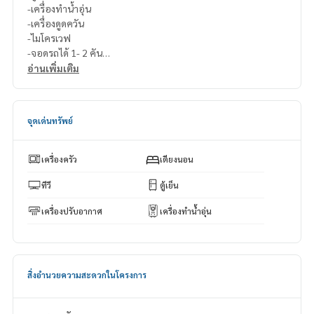
-เครื่องทำน้ำอุ่น
-เครื่องดูดควัน
-ไมโครเวฟ
-จอดรถได้ 1- 2 คัน
อ่านเพิ่มเติม
สนใจติดต่อ Line ID : @p2nproperty (มี @ ด้วยค่ะ)
หรือคลิกที่ลิงค์นี้เพื่อเพิ่มไลน์:
https://lin.ee/OwLEQpV
จุดเด่นทรัพย์
แอดมิน
064-959-8900
แอดมิน
094-549-4104
เครื่องครัว
เตียงนอน
* มีห้องให้เลือกมากมายจากหลายโครงการ
https://www.p2nproperty.com
ทีวี
ตู้เย็น
** รับฝากเงิน ขาย-เช่าคอนโด บ้าน ที่ดิน และอสังหาริมทรัพย์ทุก
เครื่องปรับอากาศ
เครื่องทำน้ำอุ่น
ประเภท ทุกแห่งในกรุงเทพฯ.
สิ่งอำนวยความสะดวกในโครงการ