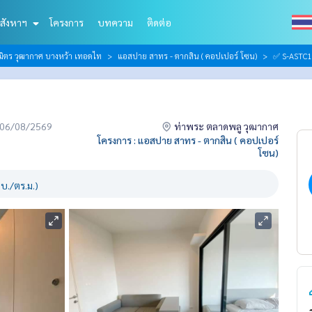
สังหาฯ
โครงการ
บทความ
ติดต่อ
ิมิตร วุฒากาศ บางหว้า เทอดไท
แอสปาย สาทร - ตากสิน ( คอปเปอร์ โซน)
✅ S-ASTC1
่อ 06/08/2569
ท่าพระ ตลาดพลู วุฒากาศ
โครงการ : แอสปาย สาทร - ตากสิน ( คอปเปอร์
โซน)
บ./ตร.ม.)