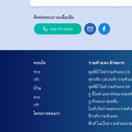
ติดต่อสอบถามเพิ่มเติม
064-959-8900
คอนโด
รามคำแหง หัวหมาก
ขาย
ลุมพินี วิลล์ รามคำแหง 26
เช่า
ศุภาลัย เวอเรนด้า รามคำแ
ลุมพินี วิลล์ รามคำแหง 44
บ้าน
ยู ดีไลท์ แอท หัวหมากสเตช
ขาย
ยู หัวหมาก สเตชั่น
เช่า
ไนท์บริดจ์ คอลลาจ รามคำ
โครงการของเรา
ชีวาทัย รามคำแหง
ฟิวส์ โมเบียส รามคำแหง สเ