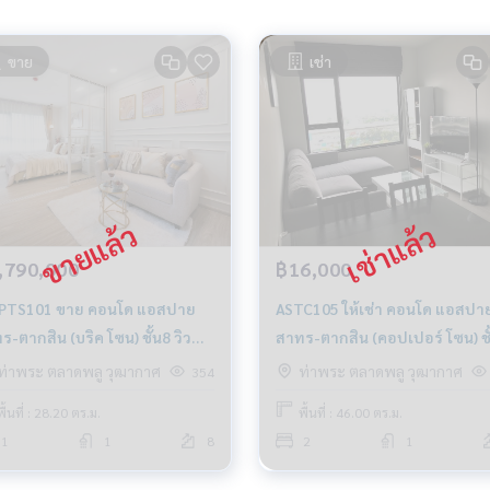
ขาย
เช่า
,790,000
฿16,000
PTS101 ขาย คอนโด แอสปาย
ASTC105 ให้เช่า คอนโด แอสปา
ร-ตากสิน (บริค โซน) ชั้น8 วิว
สาทร-ตากสิน (คอปเปอร์ โซน) ชั
อง 28.2ตรม. 1นอน 1น้า 1.79ล้าน
วิวเมือง 46ตรม. 2นอน 1น้ำ
ท่าพระ ตลาดพลู วุฒากาศ
ท่าพระ ตลาดพลู วุฒากาศ
354
-878-5283
16,000บ.064-878-5283
พื้นที่ : 28.20 ตร.ม.
พื้นที่ : 46.00 ตร.ม.
1
1
8
2
1