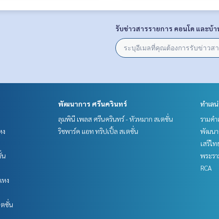
รับข่าวสารรายการ คอนโด และบ้า
พัฒนาการ ศรีนครินทร์
ทำเลน
ลุมพินี เพลส ศรีนครินทร์ - หัวหมาก สเตชั่น
รามคำ
หง
ริชพาร์ค แอท ทริปเปิ้ล สเตชั่น
พัฒนาก
เสรีไท
ั่น
พระราม
RCA
แหง
ตชั่น