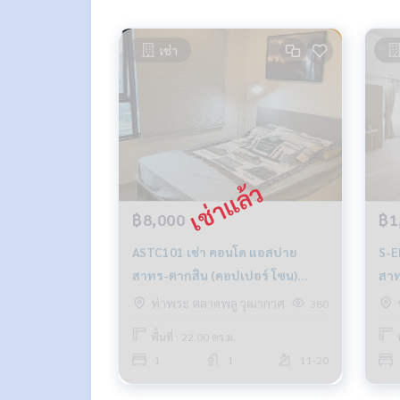
เช่า
฿8,000
฿1
ASTC101 เช่า คอนโด แอสปาย
S-E
สาทร-ตากสิน (คอปเปอร์ โซน)
สาท
ชั้น19 วิวเมือง 22ตร.ม. 1นอน 1น้ำ
เมื
ท่าพระ ตลาดพลู วุฒากาศ
380
8,000บ. 099-251-6615
064
พื้นที่ : 22.00 ตร.ม.
1
1
11-20