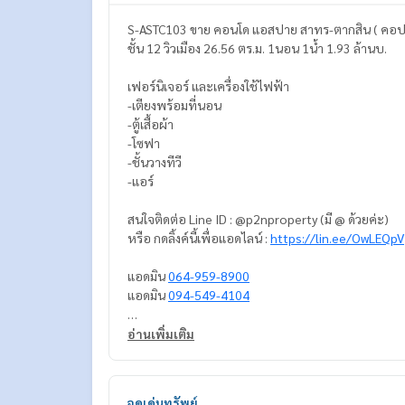
S-ASTC103 ขาย คอนโด แอสปาย สาทร-ตากสิน ( คอป
ชั้น 12 วิวเมือง 26.56 ตร.ม. 1นอน 1น้ำ 1.93 ล้านบ.
เฟอร์นิเจอร์ และเครื่องใช้ไฟฟ้า
-เตียงพร้อมที่นอน
-ตู้เสื้อผ้า
-โซฟา
-ชั้นวางทีวี
-แอร์
สนใจติดต่อ Line ID : @p2nproperty (มี @ ด้วยค่ะ)
หรือ กดลิ้งค์นี้เพื่อแอดไลน์ :
https://lin.ee/OwLEQpV
แอดมิน
064-959-8900
แอดมิน
094-549-4104
* มีให้เลือกอีกหลายห้อง หลายโครงการค่ะ
https://w
อ่านเพิ่มเติม
Facebook Fanpage : P2N Property
** รับฝาก ขาย-เช่า คอนโด บ้าน ที่ดิน และอสังหาริมทร
จุดเด่นทรัพย์