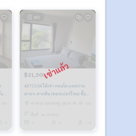
เช่า
฿21,500
ย
ASTC104 ให้เช่า คอนโด แอสปาย
้น9
สาทร-ตากสิน (คอปเปอร์โซน) ชั้น4
วิวเมือง 46.67 ตรม. 2นอน 1น้ำ
ท่าพระ ตลาดพลู วุฒากาศ
389
336
21,500บ. 064-959-8900
พื้นที่ : 46.00 ตร.ม.
9
2
1
1-4