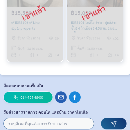
฿15,500
฿15,000
✅ IDRS106 ✅ Line :
IDRS101 ไอดีโอ รัชดา-สุทธิสาร
@p2nproperty
ชั้น14 วิวเมือง 34.5ตรม. 1นอน
1น้ำ 15,000บ. 091-942-6249
รัชดา ห้วยขวาง
รัชดา ห้วยขวาง
39
402
พื้นที่ : 34.70 ตร.ม.
พื้นที่ : 34.50 ตร.ม.
1
1
14
1
1
14
ติดต่อสอบถามเพิ่มเติม
064-959-8900
รับข่าวสารรายการ คอนโด และบ้าน ราคาโดนใจ