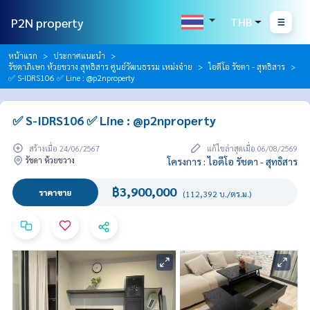
P2N property
THB
หน้าแรก
ประกาศแนะนำ
รัชดาภิเษก ห้วยขวาง สุทธิสาร ศูนย์วัฒนธรรม เหม่งจ๋าย
ไอดีโอ รัชดา - สุทธิสาร
✅ S-IDRS106 ✅ Line : @p2nproperty
✅ S-IDRS106 ✅ Line : @p2nproperty
สร้างเมื่อ 24/06/2567
แก้ไขล่าสุดเมื่อ 06/08/2569
รัชดา ห้วยขวาง
โครงการ : ไอดีโอ รัชดา - สุทธิสาร
฿3,900,000
ราคาขาย
(112,392 บ./ตร.ม.)