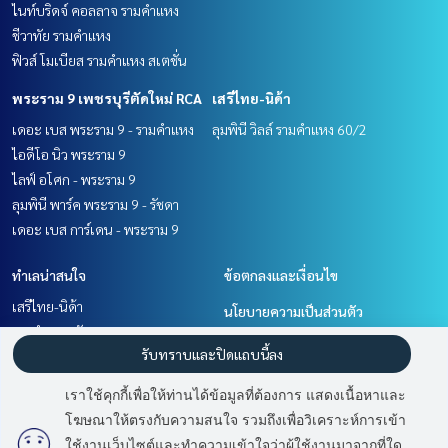
ไนท์บริดจ์ คอลลาจ รามคำแหง
ชีวาทัย รามคำแหง
ฟิวส์ โมเบียส รามคำแหง สเตชั่น
พระราม 9 เพชรบุรีตัดใหม่ RCA
เสรีไทย-นิด้า
เดอะ เบส พระราม 9 - รามคำแหง
ลุมพินี วิลล์ รามคำแหง 60/2
ไอดีโอ นิว พระราม 9
ไลฟ์ อโศก - พระราม 9
ลุมพินี พาร์ค พระราม 9 - รัชดา
เดอะ เบส การ์เดน - พระราม 9
ทำเลน่าสนใจ
ข้อตกลงและเงื่อนไข
เสรีไทย-นิด้า
นโยบายความเป็นส่วนตัว
รามคำแหง หัวหมาก
เกี่ยวกับเรา
รับทราบและปิดแถบนี้ลง
พระราม 9 เพชรบุรีตัดใหม่ RCA
พัฒนาการ ศรีนครินทร์
วิธีการฝากขาย-เช่า
เราใช้คุกกี้เพื่อให้ท่านได้ข้อมูลที่ต้องการ แสดงเนื้อหาและ
ติดต่อ
โฆษณาให้ตรงกับความสนใจ รวมถึงเพื่อวิเคราะห์การเข้า
มี
2
คนกำลังดูประกาศนี้
ใช้งานเว็บไซต์และทำความเข้าใจว่าผู้ใช้งานมาจากที่ใด