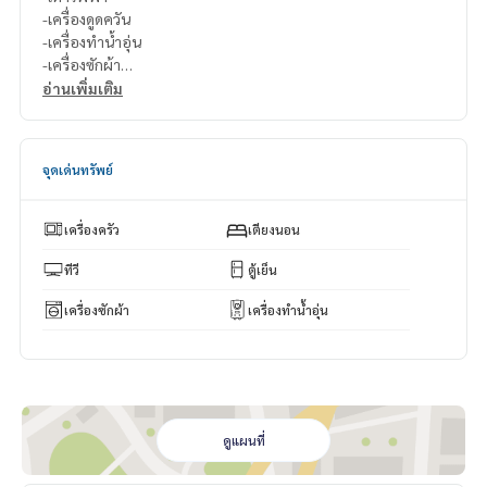
-เครื่องดูดควัน
-เครื่องทำน้ำอุ่น
-เครื่องซักผ้า
อ่านเพิ่มเติม
สนใจติดต่อ Line ID : @p2nproperty (มี @ ด้วยค่ะ)
หรือ กดลิ้งค์นี้เพื่อแอดไลน์ :
https://lin.ee/OwLEQpV
จุดเด่นทรัพย์
แอดมิน
064-959-8900
แอดมิน
094-549-4104
เครื่องครัว
เตียงนอน
* มีให้เลือกอีกหลายห้อง หลายโครงการค่ะ
https://www.p2npro
perty.com
ทีวี
ตู้เย็น
Facebook Fanpage : P2N Property
เครื่องซักผ้า
เครื่องทำน้ำอุ่น
** รับฝาก ขาย-เช่า คอนโด บ้าน ที่ดิน และอสังหาริมทรัพย์ทุกชนิ
ด ทั่วกรุงเทพฯ
ดูแผนที่