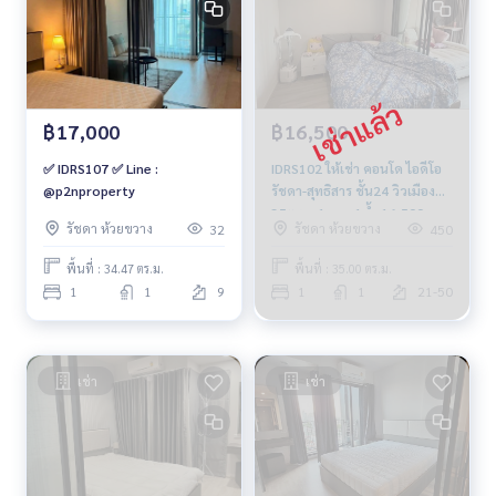
฿17,000
฿16,500
✅ IDRS107 ✅ Line :
IDRS102 ให้เช่า คอนโด ไอดีโอ
@p2nproperty
รัชดา-สุทธิสาร ชั้น24 วิวเมือง
35ตรม. 1นอน 1น้ำ 16,500บ.
รัชดา ห้วยขวาง
รัชดา ห้วยขวาง
32
450
099-251-6615
พื้นที่ : 34.47 ตร.ม.
พื้นที่ : 35.00 ตร.ม.
1
1
9
1
1
21-50
เช่า
เช่า