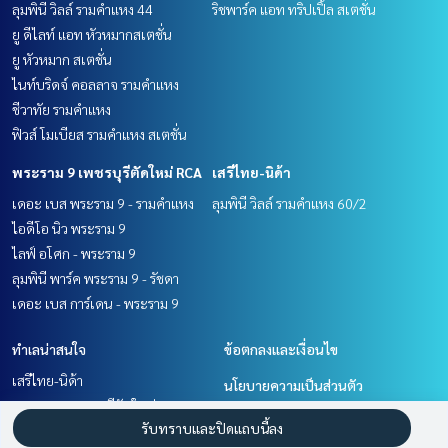
ลุมพินี วิลล์ รามคำแหง 44
ริชพาร์ค แอท ทริปเปิ้ล สเตชั่น
ยู ดีไลท์ แอท หัวหมากสเตชั่น
ยู หัวหมาก สเตชั่น
ไนท์บริดจ์ คอลลาจ รามคำแหง
ชีวาทัย รามคำแหง
ฟิวส์ โมเบียส รามคำแหง สเตชั่น
พระราม 9 เพชรบุรีตัดใหม่ RCA
เสรีไทย-นิด้า
เดอะ เบส พระราม 9 - รามคำแหง
ลุมพินี วิลล์ รามคำแหง 60/2
ไอดีโอ นิว พระราม 9
ไลฟ์ อโศก - พระราม 9
ลุมพินี พาร์ค พระราม 9 - รัชดา
เดอะ เบส การ์เดน - พระราม 9
ทำเลน่าสนใจ
ข้อตกลงและเงื่อนไข
เสรีไทย-นิด้า
นโยบายความเป็นส่วนตัว
พระราม 9 เพชรบุรีตัดใหม่ RCA
เกี่ยวกับเรา
รับทราบและปิดแถบนี้ลง
รามคำแหง หัวหมาก