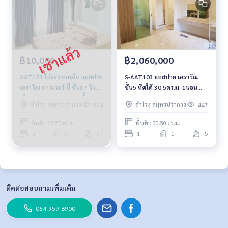
฿10,000
฿2,060,000
AAT123 ให้เช่า คอนโด แอสปาย
S-AAT103 แอสปาย เอราวัณ
เอราวัณ ทาวเวอร์ บี ชั้น17 วิว
ชั้น5 ทิศใต้ 30.5ตร.ม. 1นอน
เมือง 35.5ตรม. 2นอน 1น้ำ
1น้ำ 2.06ล้าน (ขายพร้อมผู้เช่า)
สำโรง สมุทรปราการ
สำโรง สมุทรปราการ
524
447
10,000บ. 064-878-5283
064-959-8900
พื้นที่ : 35.50 ตร.ม.
พื้นที่ : 30.50 ตร.ม.
2
1
17
1
1
5
ติดต่อสอบถามเพิ่มเติม
064-959-8900