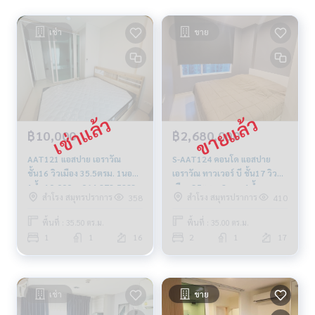
เช่า
ขาย
฿10,000
฿2,680,000
AAT121 แอสปาย เอราวัณ
S-AAT124 คอนโด แอสปาย
ชั้น16 วิวเมือง 35.5ตรม. 1นอน
เอราวัณ ทาวเวอร์ บี ชั้น17 วิว
1น้ำ 10,000บ. 064-878-5283
เมือง 35ตรม. 2นอน 1น้ำ
สำโรง สมุทรปราการ
สำโรง สมุทรปราการ
358
410
2.68ล้าน 064-959-8900
พื้นที่ : 35.50 ตร.ม.
พื้นที่ : 35.00 ตร.ม.
1
1
16
2
1
17
เช่า
ขาย