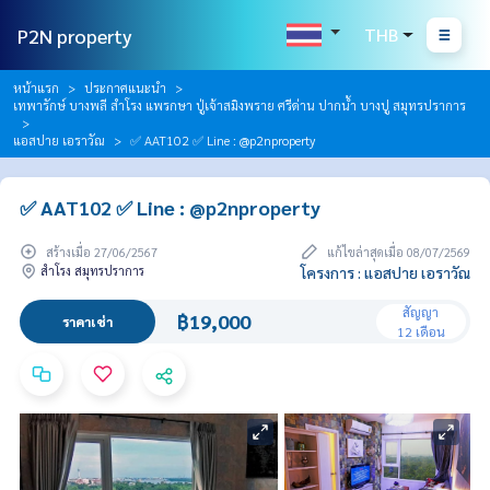
P2N property
THB
หน้าแรก
ประกาศแนะนำ
เทพารักษ์ บางพลี สำโรง แพรกษา ปู่เจ้าสมิงพราย ศรีด่าน ปากน้ำ บางปู สมุทรปราการ
แอสปาย เอราวัณ
✅ AAT102 ✅ Line : @p2nproperty
✅ AAT102 ✅ Line : @p2nproperty
สร้างเมื่อ 27/06/2567
แก้ไขล่าสุดเมื่อ 08/07/2569
สำโรง สมุทรปราการ
โครงการ : แอสปาย เอราวัณ
สัญญา
฿19,000
ราคาเช่า
12 เดือน