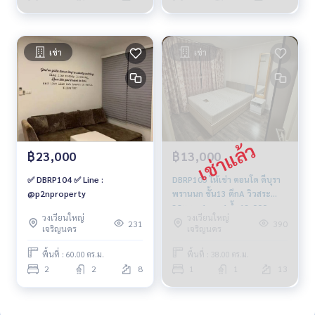
เช่า
เช่า
฿23,000
฿13,000
✅ DBRP104 ✅ Line :
DBRP105 ให้เช่า คอนโด ดีบุรา
@p2nproperty
พรานนก ชั้น13 ตึกA วิวสระ
38ตรม. 1นอน1น้ำ 13,000บ.
วงเวียนใหญ่
วงเวียนใหญ่
064-878-5283
231
390
เจริญนคร
เจริญนคร
พื้นที่ : 60.00 ตร.ม.
พื้นที่ : 38.00 ตร.ม.
2
2
8
1
1
13