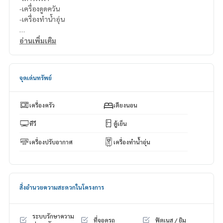
-เครื่องดูดควัน
-เครื่องทำน้ำอุ่น
สนใจติดต่อ Line ID : @p2nproperty (มี @ ด้วยค่ะ)
อ่านเพิ่มเติม
หรือ กดลิ้งค์นี้เพื่อแอดไลน์ :
https://lin.ee/OwLEQpV
แอดมิน
064-959-8900
จุดเด่นทรัพย์
แอดมิน
094-549-4104
* มีให้เลือกอีกหลายห้อง หลายโครงการค่ะ
https://www.p2npro
เครื่องครัว
เตียงนอน
perty.com
Facebook Fanpage : P2N Property
ทีวี
ตู้เย็น
** รับฝาก ขาย-เช่า คอนโด บ้าน ที่ดิน และอสังหาริมทรัพย์ทุกชนิ
เครื่องปรับอากาศ
เครื่องทำน้ำอุ่น
ด ทั่วกรุงเทพฯ
สิ่งอำนวยความสะดวกในโครงการ
ระบบรักษาความ
ที่จอดรถ
ฟิตเนส / ยิม