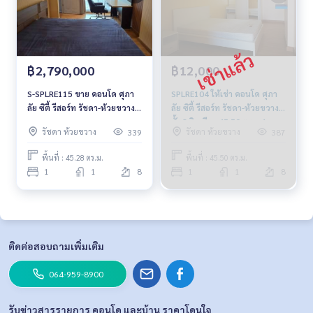
฿2,790,000
฿12,000
S-SPLRE115 ขาย คอนโด ศุภา
SPLRE104 ให้เช่า คอนโด ศุภา
ลัย ซิตี้ รีสอร์ท รัชดา-ห้วยขวาง
ลัย ซิตี้ รีสอร์ท รัชดา-ห้วยขวาง
ชั้น8 ตึก5 วิวเมือง 45.28ตรม.
ชั้น8 วิวเมือง 45.50 ตรม. 1นอน
รัชดา ห้วยขวาง
รัชดา ห้วยขวาง
339
387
1นอน 1น้ำ 2.79 ล้าน 064-959-
1น้ำ 12,000บ. 099-251-6615
8900
พื้นที่ : 45.28 ตร.ม.
พื้นที่ : 45.50 ตร.ม.
1
1
8
1
1
8
ติดต่อสอบถามเพิ่มเติม
064-959-8900
รับข่าวสารรายการ คอนโด และบ้าน ราคาโดนใจ