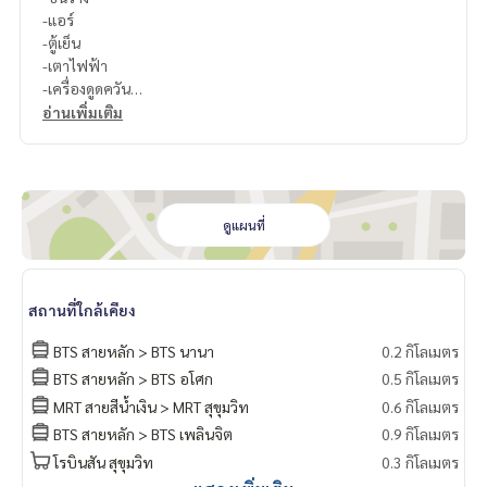
-แอร์
-ตู้เย็น
-เตาไฟฟ้า
-เครื่องดูดควัน
-ไมโครเวฟ
อ่านเพิ่มเติม
-เครื่องทำน้ำอุ่น
-เครื่องซักผ้า
สนใจติดต่อ Line ID : @p2nproperty (มี @ ด้วยค่ะ)
หรือ กดลิ้งค์นี้เพื่อแอดไลน์ :
https://lin.ee/OwLEQpV
ดูแผนที่
แอดมิน
064-959-8900
แอดมิน
094-549-4104
สถานที่ใกล้เคียง
* มีให้เลือกอีกหลายห้อง หลายโครงการค่ะ
https://www.p2npro
BTS สายหลัก > BTS นานา
0.2 กิโลเมตร
perty.com
BTS สายหลัก > BTS อโศก
0.5 กิโลเมตร
Facebook Fanpage : P2N Property
MRT สายสีน้ำเงิน > MRT สุขุมวิท
0.6 กิโลเมตร
** รับฝาก ขาย-เช่า คอนโด บ้าน ที่ดิน และอสังหาริมทรัพย์ทุกชนิ
ด ทั่วกรุงเทพฯ
BTS สายหลัก > BTS เพลินจิต
0.9 กิโลเมตร
โรบินสัน สุขุมวิท
0.3 กิโลเมตร