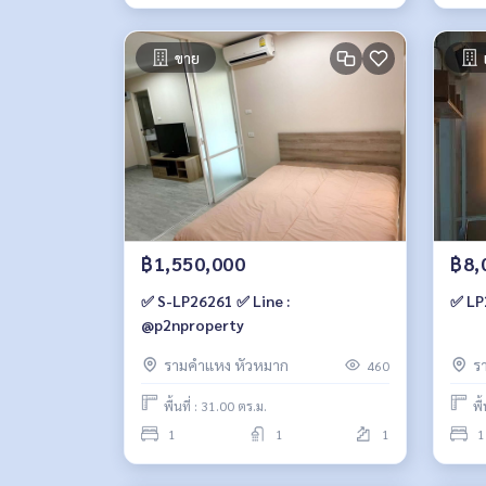
ขาย
฿1,550,000
฿8,
✅ S-LP26261 ✅ Line :
✅ LP
@p2nproperty
รามคำแหง หัวหมาก
ร
460
พื้นที่ : 31.00 ตร.ม.
พื
1
1
1
1