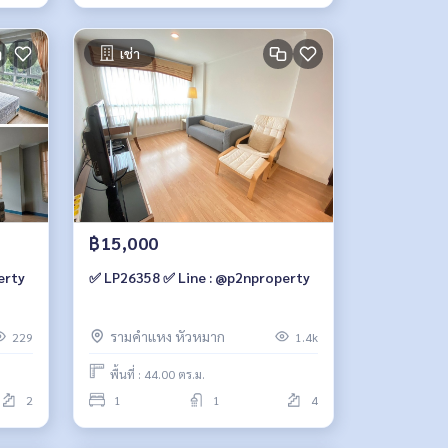
เช่า
฿15,000
erty
✅ LP26358 ✅ Line : @p2nproperty
รามคำแหง หัวหมาก
229
1.4k
พื้นที่ : 44.00 ตร.ม.
2
1
1
4