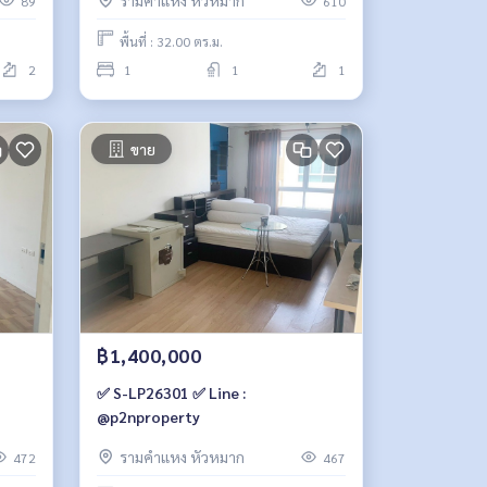
รามคำแหง หัวหมาก
89
610
พื้นที่ : 32.00 ตร.ม.
2
1
1
1
ขาย
฿1,400,000
✅ S-LP26301 ✅ Line :
@p2nproperty
รามคำแหง หัวหมาก
472
467