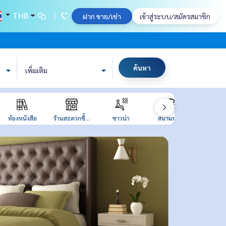
THB
ฝาก ขาย/เช่า
เข้าสู่ระบบ/สมัครสมาชิก
ค้นหา
เพิ่มเติม
ห้องหนังสือ
ร้านสะดวกซื้...
ซาวน่า
สนามบาส
สระว่าย