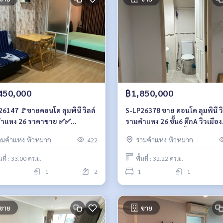
450,000
฿1,850,000
26147 🚩ขายคอนโด ลุมพินี วิลล์
S-LP26378 ขาย คอนโด ลุมพินี วิ
ำแหง 26 ราคาขาย ✅✅
รามคำแหง 26 ชั้น6 ตึกA วิวเมือง
0,000 บาท ✅✅064-959-8900
32.22ตรม. 1นอน 1น้ำ 1.95 ล้าน 
ามคำแหง หัวหมาก
รามคำแหง หัวหมาก
422
959-8900
้นที่ : 33.00 ตร.ม.
พื้นที่ : 32.22 ตร.ม.
1
2
1
1
ขาย
ขาย