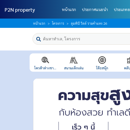
P2N property
หน้าแรก
ประกาศแนะนำ
ประเภทอ
หน้าแรก
โครงการ
ลุมพินี วิลล์ รามคำแหง 26
โควต้าต่างชา...
สนามเด็กเล่น
โต๊ะสนุ๊ก
คลับ