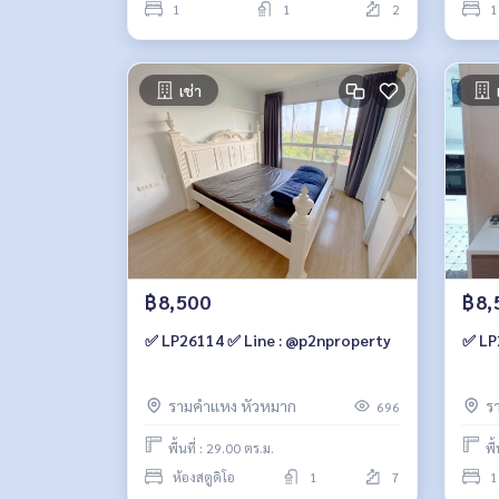
1
1
2
1
เช่า
฿8,500
฿8,
✅ LP26114 ✅ Line : @p2nproperty
✅ LP
รามคำแหง หัวหมาก
ร
696
พื้นที่ : 29.00 ตร.ม.
พื
ห้องสตูดิโอ
1
7
1