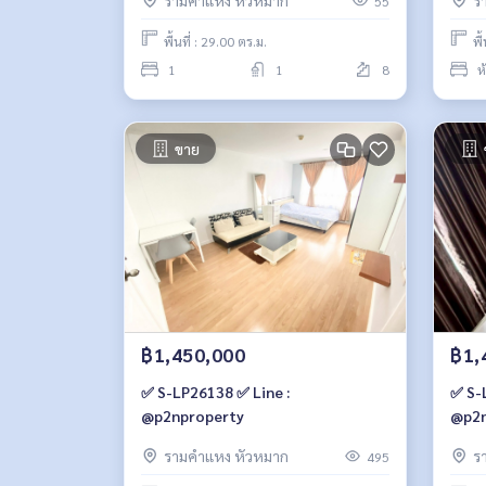
รามคำแหง หัวหมาก
ร
55
พื้นที่ : 29.00 ตร.ม.
พื
1
1
8
ห
ขาย
฿1,450,000
฿1,
✅ S-LP26138 ✅ Line :
✅ S-
@p2nproperty
@p2n
รามคำแหง หัวหมาก
ร
495