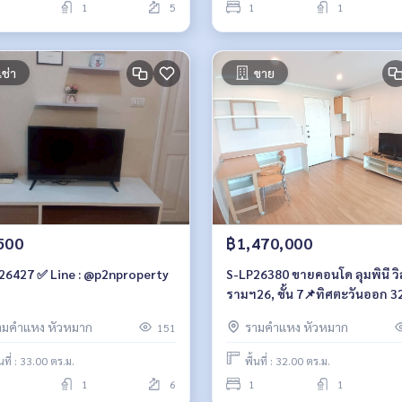
1
5
1
1
เช่า
ขาย
500
฿1,470,000
26427 ✅ Line : @p2nproperty
S-LP26380 ขายคอนโด ลุมพินี วิลล์
รามฯ26, ชั้น 7📌ทิศตะวันออก 3
ตรม. 1.47 ล้าน 064-959-8900
ามคำแหง หัวหมาก
รามคำแหง หัวหมาก
151
้นที่ : 33.00 ตร.ม.
พื้นที่ : 32.00 ตร.ม.
1
6
1
1