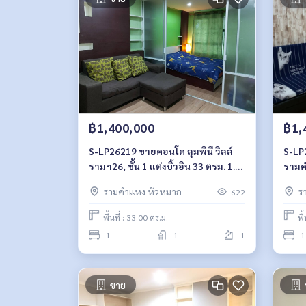
฿1,400,000
฿1,
S-LP26219 ขายคอนโด ลุมพินี วิลล์
S-LP
รามฯ26, ชั้น 1 แต่งบิ้วอิน 33 ตรม. 1.4
รามค
ล้าน 064-959-8900
1,45
รามคำแหง หัวหมาก
ร
622
พื้นที่ : 33.00 ตร.ม.
พื
1
1
1
1
ขาย