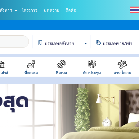
สังหาฯ
โครงการ
บทความ
ติดต่อ
ประเภท
อสังหาฯ
ประเภท
ขาย/เช่า
เฮ้าส์
ที่จอดรถ
ฟิตเนส
ห้องประชุม
คาราโอเกะ