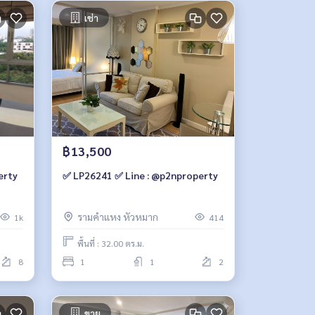
เช่า
฿13,500
erty
✅ LP26241 ✅ Line : @p2nproperty
รามคำแหง หัวหมาก
1k
414
พื้นที่ : 32.00 ตร.ม.
8
1
1
2
ขาย