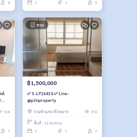
8
1
1
5
ขาย
฿1,500,000
✅ S-LP26410 ✅ Line :
2
@p2nproperty
รามคำแหง หัวหมาก
928
376
พื้นที่ : 32.00 ตร.ม.
7
1
1
7