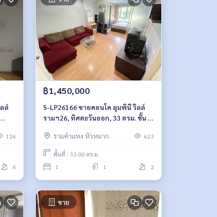
฿1,450,000
ลล์
S-LP26166 ขายคอนโด ลุมพินี วิลล์
รามฯ26, ทิศตะวันออก, 33 ตรม. ชั้น 2,
064-
ตึกดี 1.5 ล้าน 064-959-8900
รามคำแหง หัวหมาก
126
623
พื้นที่ : 33.00 ตร.ม.
6
1
1
2
ขาย