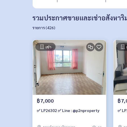
รวมประกาศขายและเช่าอสังหาริมท
รายการ (426)
เช่า
฿7,000
฿7,
✅ LP26302 ✅ Line : @p2nproperty
✅ LP