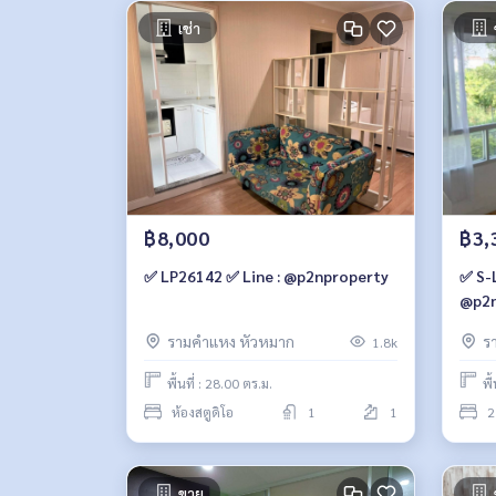
เช่า
฿8,000
฿3,
✅ LP26142 ✅ Line : @p2nproperty
✅ S-
@p2n
รามคำแหง หัวหมาก
ร
1.8k
พื้นที่ : 28.00 ตร.ม.
พื
ห้องสตูดิโอ
1
1
2
ขาย