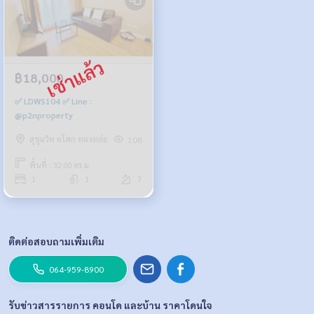
฿18,000
✅ LDWS104 ✅ Line :
@p2nproperty
สุขุมวิท อโศก ทองหล่อ
108
พื้นที่ : 32.00 ตร.ม.
1
1
7
ติดต่อสอบถามเพิ่มเติม
064-959-8900
รับข่าวสารรายการ คอนโด และบ้าน ราคาโดนใจ