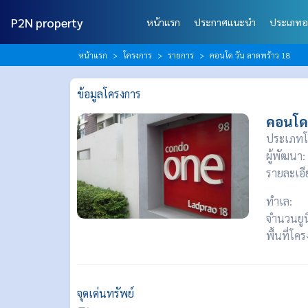
P2N property
หน้าแรก
ประกาศแนะนำ
ประเภทอ
หน้าแรก
โครงการ
รายการ
คอนโด วัน ลาดพร้าว 18
ข้อมูลโครงการ
คอนโด 
ประเภทโ
ผู้พัฒนา:
รายละเอี
ทำเล:
จำนวนยูน
พื้นที่โค
จุดเด่นทรัพย์