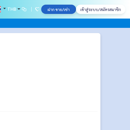
THB
ฝาก ขาย/เช่า
เข้าสู่ระบบ/สมัครสมาชิก