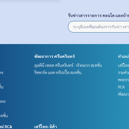
รับข่าวสารรายการ คอนโด และบ้า
พัฒนาการ ศรีนครินทร์
ทำเลน
ลุมพินี เพลส ศรีนครินทร์ - หัวหมาก สเตชั่น
เสรีไท
หง
ริชพาร์ค แอท ทริปเปิ้ล สเตชั่น
รามคำ
พระราม
ั่น
RCA
พัฒนาก
แหง
ตชั่น
หม่ RCA
เสรีไทย-นิด้า