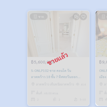
ขาย
฿5,600,000
฿9,
S-ONLP102 ขาย คอนโด วัน
ONLP1
ลาดพร้าว 18 ชั้น 7 ทิศตะวันออก
เมือง
68ตรม. 2นอน 2น้ำ 5.6ล้าน 064-959-
091-
ลาดพร้าว เซ็นทรัลลาดพร้าว
ล
414
8900
พื้นที่ : 68.00 ตร.ม.
พื
2
2
5-10
ห