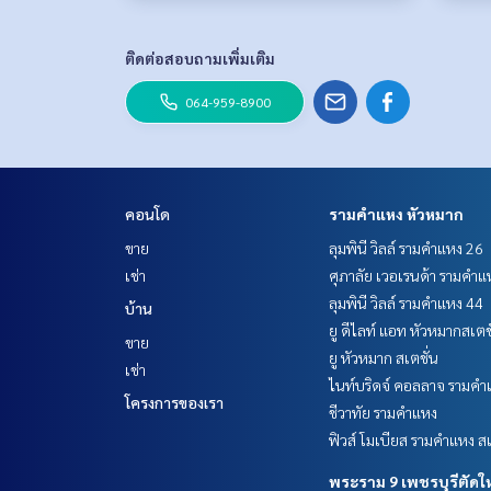
ติดต่อสอบถามเพิ่มเติม
064-959-8900
คอนโด
รามคำแหง หัวหมาก
ขาย
ลุมพินี วิลล์ รามคำแหง 26
เช่า
ศุภาลัย เวอเรนด้า รามคำแ
ลุมพินี วิลล์ รามคำแหง 44
บ้าน
ยู ดีไลท์ แอท หัวหมากสเตช
ขาย
ยู หัวหมาก สเตชั่น
เช่า
ไนท์บริดจ์ คอลลาจ รามคำ
โครงการของเรา
ชีวาทัย รามคำแหง
ฟิวส์ โมเบียส รามคำแหง สเ
พระราม 9 เพชรบุรีตัดใ