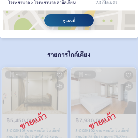
โรงพยาบาล > โรงพยาบาล คามิลเลียน
2.3 กิโลเมตร
ดูแผนที่
รายการใกล้เคียง
ขาย
ขาย
฿5,450,000
฿7,930,000
S-OXSK103 ขาย คอนโด วัน เอ็กซ์
S-OXSK102 ขาย คอนโด วัน เอ็กซ์
สุขุมวิท 26 ชั้น27 ทิศใต้ 49.6ตรม.
สุขุมวิท 26 ชั้น14 ขนาด 75.22ตรม.