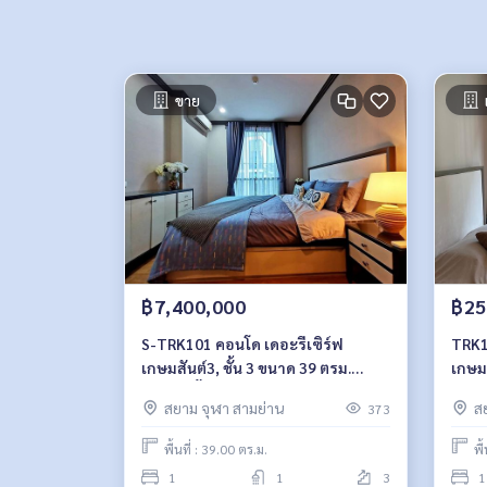
ขาย
฿7,400,000
฿25
S-TRK101 คอนโด เดอะรีเซิร์ฟ
TRK10
เกษมสันต์3, ชั้น 3 ขนาด 39 ตรม.
เกษมส
1นอน 1น้ำ 7.4 ล้าน 064-959-8900
1นอน
สยาม จุฬา สามย่าน
ส
373
พื้นที่ : 39.00 ตร.ม.
พื
1
1
3
1