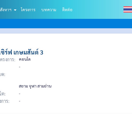
สังหาฯ
โครงการ
บทความ
ติดต่อ
เซิร์ฟ เกษมสันต์ 3
ครงการ:
คอนโด
-
ยด:
สยาม จุฬา สามย่าน
ิต:
-
รงการ:
-