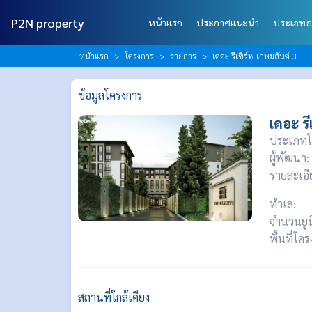
P2N property
หน้าแรก
ประกาศแนะนำ
ประเภทอ
หน้าแรก
โครงการ
รายการ
เดอะ รีเซิร์ฟ เกษมสันต์ 3
ข้อมูลโครงการ
เดอะ รี
ประเภทโ
ผู้พัฒนา:
รายละเอี
ทำเล:
จำนวนยูน
พื้นที่โค
สถานที่ใกล้เคียง