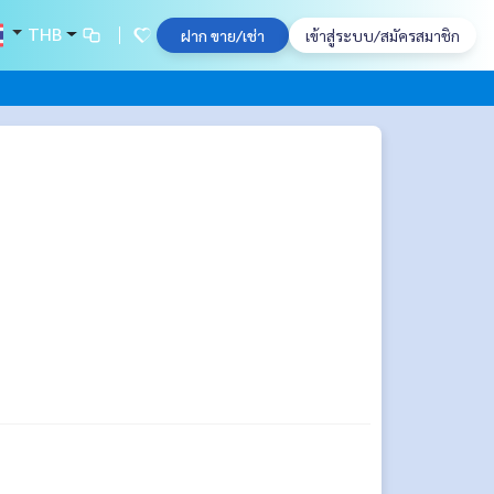
THB
ฝาก ขาย/เช่า
เข้าสู่ระบบ/สมัครสมาชิก