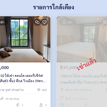
รายการใกล้เคียง
เช่า
เช่า
,000
฿37,000
2 ให้เช่า คอนโด เดอะรีเซิร์ฟ
TRK103 ให้เช่า คอนโด เดอะรีเซิ
ันต์3 ชั้น2 ตึกA วิวเมือง 39ตรม.
เกษมสันต์3 ชั้น1 วิวสวน 53.7ตรม
 1น้ำ 25,000บ. 064-959-8900
2นอน 1น้ำ 37,000บ.064-959-8
ยาม จุฬา สามย่าน
สยาม จุฬา สามย่าน
409
้นที่ : 39.00 ตร.ม.
พื้นที่ : 53.70 ตร.ม.
1
2
2
1