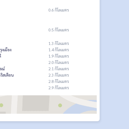
0.6 กิโลเมตร
0.5 กิโลเมตร
1.3 กิโลเมตร
ุงเมือง
1.4 กิโลเมตร
ี
1.9 กิโลเมตร
2.0 กิโลเมตร
รณ์
2.1 กิโลเมตร
ิสเตียน
2.3 กิโลเมตร
2.8 กิโลเมตร
2.9 กิโลเมตร