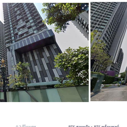
0.2 กิโลเมตร
BTS สายหลัก > BTS พร้อมพงษ์