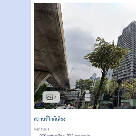
2
สถานที่ใกล้เคียง
คมนาคม :
BTS สายหลัก > BTS ทองหล่อ