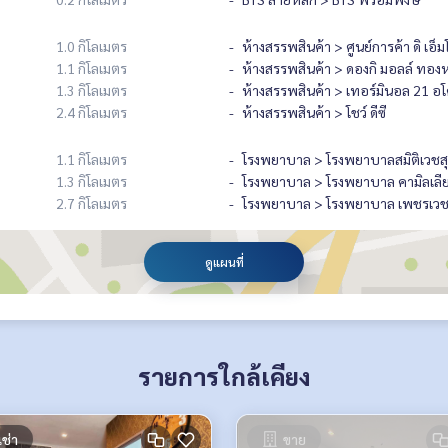
1.0 กิโลเมตร
ห้างสรรพสินค้า > ศูนย์การค้า ดิ เอ็ม
1.1 กิโลเมตร
ห้างสรรพสินค้า > ดองกิ มอลล์ ทองห
1.3 กิโลเมตร
ห้างสรรพสินค้า > เทอร์มินอล 21 อ
2.4 กิโลเมตร
ห้างสรรพสินค้า > โชว์ ดีซี
1.1 กิโลเมตร
โรงพยาบาล > โรงพยาบาลสมิติเวชสุ
1.3 กิโลเมตร
โรงพยาบาล > โรงพยาบาล คามิลเลี
2.7 กิโลเมตร
โรงพยาบาล > โรงพยาบาล เพชรเว
ดูแผนที่
รายการใกล้เคียง
เช่า
ขาย