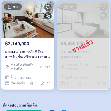
ขาย
ขาย
฿3,140,000
฿5,490,000
S-ISRL101 ขาย คอนโด ดิ อิสรา
✅ S-ISRL104 ✅ Line :
ลาดพร้าว ชั้น10 วิวสระ 34.5ตรม.
@p2nproperty
ห้องสตูดิโอ 1น้ำ 3.14ล้าน 064-959-
ลาดพร้าว เซ็นทรัล
ลาดพร้าว เซ็นทรัล
8900
273
224
ลาดพร้าว
ลาดพร้าว
พื้นที่ : 34.50 ตร.ม.
พื้นที่ : 52.00 ตร.ม.
ห้องสตูดิโอ
1
10
1
1
26
ติดต่อสอบถามเพิ่มเติม