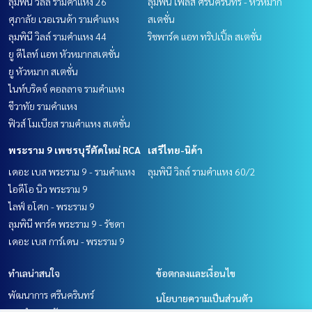
ลุมพินี วิลล์ รามคำแหง 26
ลุมพินี เพลส ศรีนครินทร์ - หัวหมาก
ศุภาลัย เวอเรนด้า รามคำแหง
สเตชั่น
ลุมพินี วิลล์ รามคำแหง 44
ริชพาร์ค แอท ทริปเปิ้ล สเตชั่น
ยู ดีไลท์ แอท หัวหมากสเตชั่น
ยู หัวหมาก สเตชั่น
ไนท์บริดจ์ คอลลาจ รามคำแหง
ชีวาทัย รามคำแหง
ฟิวส์ โมเบียส รามคำแหง สเตชั่น
พระราม 9 เพชรบุรีตัดใหม่ RCA
เสรีไทย-นิด้า
เดอะ เบส พระราม 9 - รามคำแหง
ลุมพินี วิลล์ รามคำแหง 60/2
ไอดีโอ นิว พระราม 9
ไลฟ์ อโศก - พระราม 9
ลุมพินี พาร์ค พระราม 9 - รัชดา
เดอะ เบส การ์เดน - พระราม 9
ทำเลน่าสนใจ
ข้อตกลงและเงื่อนไข
พัฒนาการ ศรีนครินทร์
นโยบายความเป็นส่วนตัว