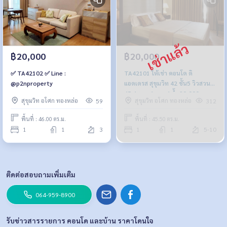
฿20,000
฿20,000
✅ TA42102 ✅ Line :
TA42101 ให้เช่า คอนโด ดิ
@p2nproperty
แอดเดรส สุขุมวิท 42 ชั้น5 วิวสวน
45.4ตรม. 1นอน 1น้ำ 20,000บ.
สุขุมวิท อโศก ทองหล่อ
สุขุมวิท อโศก ทองหล่อ
59
312
064-878-5283
พื้นที่ : 46.00 ตร.ม.
พื้นที่ : 45.50 ตร.ม.
1
1
3
1
1
5-10
ติดต่อสอบถามเพิ่มเติม
064-959-8900
รับข่าวสารรายการ คอนโด และบ้าน ราคาโดนใจ