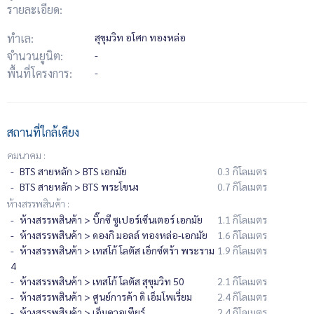
รายละเอียด:
ทำเล:
สุขุมวิท อโศก ทองหล่อ
จำนวนยูนิต:
-
พื้นที่โครงการ:
-
สถานที่ใกล้เคียง
คมนาคม :
BTS สายหลัก > BTS เอกมัย
0.3 กิโลเมตร
BTS สายหลัก > BTS พระโขนง
0.7 กิโลเมตร
ห้างสรรพสินค้า :
ห้างสรรพสินค้า > บิ๊กซี ซูเปอร์เซ็นเตอร์ เอกมัย
1.1 กิโลเมตร
ห้างสรรพสินค้า > ดองกิ มอลล์ ทองหล่อ-เอกมัย
1.6 กิโลเมตร
ห้างสรรพสินค้า > เทสโก้ โลตัส เอ็กซ์ตร้า พระราม
1.9 กิโลเมตร
4
ห้างสรรพสินค้า > เทสโก้ โลตัส สุขุมวิท 50
2.1 กิโลเมตร
ห้างสรรพสินค้า > ศูนย์การค้า ดิ เอ็มโพเรี่ยม
2.4 กิโลเมตร
ห้างสรรพสินค้า > เอ็มควอเทียร์
2.4 กิโลเมตร