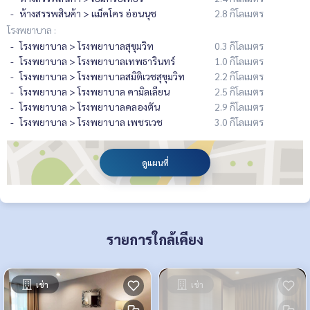
ห้างสรรพสินค้า > แม็คโคร อ่อนนุช
2.8 กิโลเมตร
โรงพยาบาล :
โรงพยาบาล > โรงพยาบาลสุขุมวิท
0.3 กิโลเมตร
โรงพยาบาล > โรงพยาบาลเทพธารินทร์
1.0 กิโลเมตร
โรงพยาบาล > โรงพยาบาลสมิติเวชสุขุมวิท
2.2 กิโลเมตร
โรงพยาบาล > โรงพยาบาล คามิลเลียน
2.5 กิโลเมตร
โรงพยาบาล > โรงพยาบาลคลองตัน
2.9 กิโลเมตร
โรงพยาบาล > โรงพยาบาล เพชรเวช
3.0 กิโลเมตร
ดูแผนที่
รายการใกล้เคียง
เช่า
เช่า