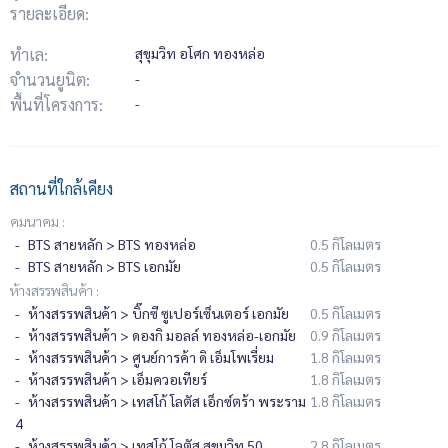
รายละเอียด:
ทำเล:
สุขุมวิท อโศก ทองหล่อ
จำนวนยูนิต:
-
พื้นที่โครงการ:
-
สถานที่ใกล้เคียง
คมนาคม :
BTS สายหลัก > BTS ทองหล่อ
0.5 กิโลเมตร
BTS สายหลัก > BTS เอกมัย
0.5 กิโลเมตร
ห้างสรรพสินค้า :
ห้างสรรพสินค้า > บิ๊กซี ซูเปอร์เซ็นเตอร์ เอกมัย
0.5 กิโลเมตร
ห้างสรรพสินค้า > ดองกิ มอลล์ ทองหล่อ-เอกมัย
0.9 กิโลเมตร
ห้างสรรพสินค้า > ศูนย์การค้า ดิ เอ็มโพเรี่ยม
1.8 กิโลเมตร
ห้างสรรพสินค้า > เอ็มควอเทียร์
1.8 กิโลเมตร
ห้างสรรพสินค้า > เทสโก้ โลตัส เอ็กซ์ตร้า พระราม
1.8 กิโลเมตร
4
ห้างสรรพสินค้า > เทสโก้ โลตัส สุขุมวิท 50
2.8 กิโลเมตร