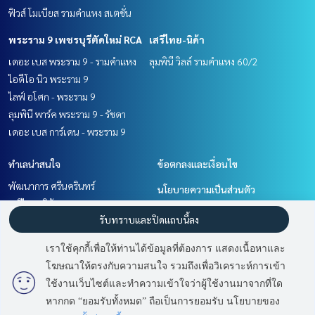
ฟิวส์ โมเบียส รามคำแหง สเตชั่น
พระราม 9 เพชรบุรีตัดใหม่ RCA
เสรีไทย-นิด้า
เดอะ เบส พระราม 9 - รามคำแหง
ลุมพินี วิลล์ รามคำแหง 60/2
ไอดีโอ นิว พระราม 9
ไลฟ์ อโศก - พระราม 9
ลุมพินี พาร์ค พระราม 9 - รัชดา
เดอะ เบส การ์เดน - พระราม 9
ทำเลน่าสนใจ
ข้อตกลงและเงื่อนไข
พัฒนาการ ศรีนครินทร์
นโยบายความเป็นส่วนตัว
เสรีไทย-นิด้า
เกี่ยวกับเรา
รับทราบและปิดแถบนี้ลง
รามคำแหง หัวหมาก
พระราม 9 เพชรบุรีตัดใหม่ RCA
วิธีการฝากขาย-เช่า
เราใช้คุกกี้เพื่อให้ท่านได้ข้อมูลที่ต้องการ แสดงเนื้อหาและ
ติดต่อ
โฆษณาให้ตรงกับความสนใจ รวมถึงเพื่อวิเคราะห์การเข้า
ใช้งานเว็บไซต์และทำความเข้าใจว่าผู้ใช้งานมาจากที่ใด
หากกด “ยอมรับทั้งหมด” ถือเป็นการยอมรับ นโยบายของ