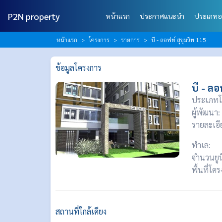
P2N property
หน้าแรก
ประกาศแนะนำ
ประเภทอ
หน้าแรก
โครงการ
รายการ
บี - ลอฟท์ สุขุมวิท 115
ข้อมูลโครงการ
บี - ลอ
ประเภทโ
ผู้พัฒนา:
รายละเอี
ทำเล:
จำนวนยูน
พื้นที่โค
สถานที่ใกล้เคียง