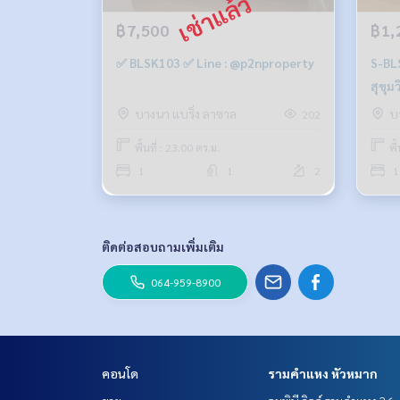
฿7,500
฿1,
✅ BLSK103 ✅ Line : @p2nproperty
S-BLSK103 ขา
สุขุม
1นอน
บางนา แบริ่ง ลาซาล
บ
202
พื้นที่ : 23.00 ตร.ม.
พื
1
1
2
1
ติดต่อสอบถามเพิ่มเติม
064-959-8900
คอนโด
รามคำแหง หัวหมาก