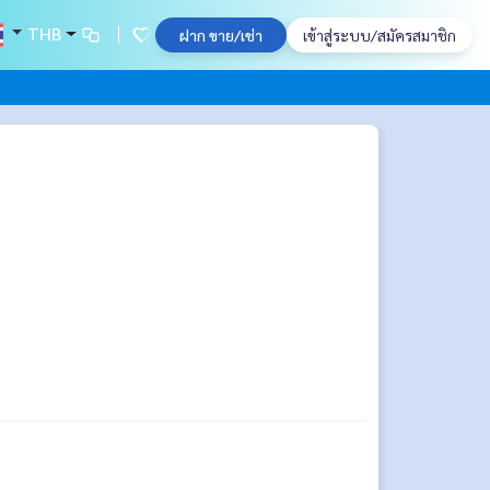
THB
ฝาก ขาย/เช่า
เข้าสู่ระบบ/สมัครสมาชิก