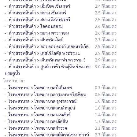
ห้างสรรพสินค้า > เอ็มบีเค เซ็นเตอร์
2.4 กิโลเมตร
ห้างสรรพสินค้า > สยาม เซ็นเตอร์
2.5 กิโลเมตร
ห้างสรรพสินค้า > สยาม ดิสคัฟเวอรี
2.5 กิโลเมตร
ห้างสรรพสินค้า > ไอคอนสยาม
2.6 กิโลเมตร
ห้างสรรพสินค้า > สยาม พารากอน
2.6 กิโลเมตร
ห้างสรรพสินค้า > เซ็นทรัลเวิลด์
2.7 กิโลเมตร
ห้างสรรพสินค้า > ดอง ดอง ดองกิ เดอะมาร์เก็ต
2.9 กิโลเมตร
ห้างสรรพสินค้า > เทสโก้ โลตัส พระราม 1
2.9 กิโลเมตร
ห้างสรรพสินค้า > เซ็นทรัลพลาซ่า พระราม 3
2.9 กิโลเมตร
ห้างสรรพสินค้า > ศูนย์การค้า พันธุ์ทิพย์ พลาซ่า
3.0 กิโลเมตร
ประตูน้ำ
โรงพยาบาล :
โรงพยาบาล > โรงพยาบาลบีเอ็นเอช
0.3 กิโลเมตร
โรงพยาบาล > โรงพยาบาลกรุงเทพคริสเตียน
0.5 กิโลเมตร
โรงพยาบาล > โรงพยาบาล จุฬาลงกรณ์
1.0 กิโลเมตร
โรงพยาบาล > โรงพยาบาลเซนต์หลุยส์
1.0 กิโลเมตร
โรงพยาบาล > โรงพยาบาล มเหสักข์
1.4 กิโลเมตร
โรงพยาบาล > โรงพยาบาล เลิดสิน
1.7 กิโลเมตร
โรงพยาบาล > โรงพยาบาลตำรวจ
2.3 กิโลเมตร
โรงพยาบาล > โรงพยาบาลสมิติเวชไชน่าทาวน์
2.7 กิโลเมตร