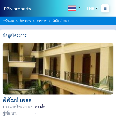
P2N property
THB
หน้าแรก
โครงการ
รายการ
พิพัฒน์ เพลส
ข้อมูลโครงการ
พิพัฒน์ เพลส
ประเภทโครงการ:
คอนโด
ผู้พัฒนา:
-