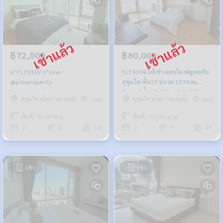
฿72,000
฿80,000
✅ FLTS107 ✅ Line :
FLTS104 ให้เช่า คอนโด ฟลูเลอตัน
@p2nproperty
สุขุมวิท ชั้น27 ขนาด 137ตรม.
3นอน 3น้ำ 80,000บ. 064-959-
สุขุมวิท อโศก ทองหล่อ
สุขุมวิท อโศก ทองหล่อ
184
428
8900
พื้นที่ : 95.98 ตร.ม.
พื้นที่ : 137.00 ตร.ม.
2
2
18
3
3
27
เช่า
เช่า