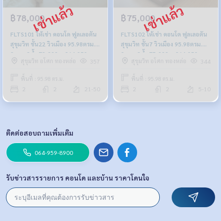
฿78,000
฿75,000
FLTS101 ให้เช่า คอนโด ฟูลเลอตัน
FLTS102 ให้เช่า คอนโด ฟูลเลอตัน
สุขุมวิท ชั้น22 วิวเมือง 95.98ตรม.
สุขุมวิท ชั้น7 วิวเมือง 95.98ตรม.
2นอน 2น้ำ 78,000บ. 064-959-
2นอน 2น้ำ 75,000บ. 064-959-
สุขุมวิท อโศก ทองหล่อ
สุขุมวิท อโศก ทองหล่อ
357
344
8900
8900
พื้นที่ : 95.98 ตร.ม.
พื้นที่ : 95.98 ตร.ม.
2
2
21-50
2
2
5-10
ติดต่อสอบถามเพิ่มเติม
064-959-8900
รับข่าวสารรายการ คอนโด และบ้าน ราคาโดนใจ