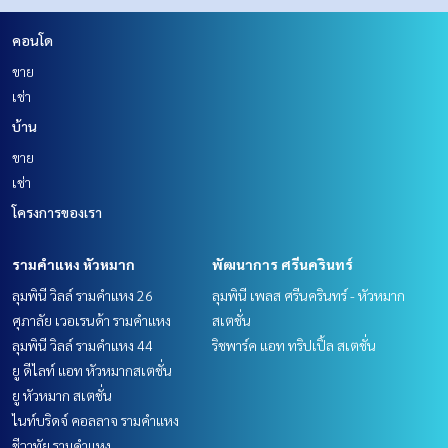
คอนโด
ขาย
เช่า
บ้าน
ขาย
เช่า
โครงการของเรา
รามคำแหง หัวหมาก
พัฒนาการ ศรีนครินทร์
ลุมพินี วิลล์ รามคำแหง 26
ลุมพินี เพลส ศรีนครินทร์ - หัวหมาก
ศุภาลัย เวอเรนด้า รามคำแหง
สเตชั่น
ลุมพินี วิลล์ รามคำแหง 44
ริชพาร์ค แอท ทริปเปิ้ล สเตชั่น
ยู ดีไลท์ แอท หัวหมากสเตชั่น
ยู หัวหมาก สเตชั่น
ไนท์บริดจ์ คอลลาจ รามคำแหง
ชีวาทัย รามคำแหง