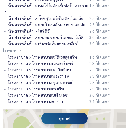
ห้างสรรพสินค้า > เทสโก้ โลตัส เอ็กซ์ตร้า พระราม
1.6 กิโลเมตร
4
ห้างสรรพสินค้า > บิ๊กซี ซูเปอร์เซ็นเตอร์ เอกมัย
2.5 กิโลเมตร
ห้างสรรพสินค้า > ดองกิ มอลล์ ทองหล่อ-เอกมัย
2.5 กิโลเมตร
ห้างสรรพสินค้า > โชว์ ดีซี
2.6 กิโลเมตร
ห้างสรรพสินค้า > ดอง ดอง ดองกิ เดอะมาร์เก็ต
3.0 กิโลเมตร
ห้างสรรพสินค้า > เซ็นทรัล สีลมคอมเพล็กซ์
3.0 กิโลเมตร
โรงพยาบาล :
โรงพยาบาล > โรงพยาบาลสมิติเวชสุขุมวิท
1.6 กิโลเมตร
โรงพยาบาล > โรงพยาบาลเทพธารินทร์
2.3 กิโลเมตร
โรงพยาบาล > โรงพยาบาล คามิลเลียน
2.5 กิโลเมตร
โรงพยาบาล > โรงพยาบาลพระราม 9
2.8 กิโลเมตร
โรงพยาบาล > โรงพยาบาล จุฬาลงกรณ์
2.8 กิโลเมตร
โรงพยาบาล > โรงพยาบาลสุขุมวิท
2.9 กิโลเมตร
โรงพยาบาล > โรงพยาบาลบีเอ็นเอช
3.0 กิโลเมตร
โรงพยาบาล > โรงพยาบาลตำรวจ
3.1 กิโลเมตร
ดูแผนที่