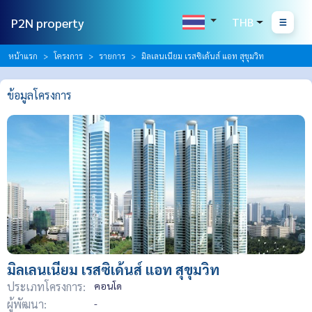
P2N property
THB
หน้าแรก
โครงการ
รายการ
มิลเลนเนียม เรสซิเด้นส์ แอท สุขุมวิท
ข้อมูลโครงการ
มิลเลนเนียม เรสซิเด้นส์ แอท สุขุมวิท
ประเภทโครงการ:
คอนโด
ผู้พัฒนา:
-