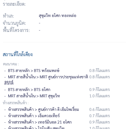
รายละเอียด:
ทำเล:
สุขุมวิท อโศก ทองหล่อ
จำนวนยูนิต:
-
พื้นที่โครงการ:
-
สถานที่ใกล้เคียง
คมนาคม :
BTS สายหลัก > BTS พร้อมพงษ์
0.8 กิโลเมตร
MRT สายสีน้ำเงิน > MRT ศูนย์การประชุมแห่งชาติ
0.8 กิโลเมตร
สิริกิติ์
BTS สายหลัก > BTS อโศก
0.9 กิโลเมตร
MRT สายสีน้ำเงิน > MRT สุขุมวิท
1.0 กิโลเมตร
ห้างสรรพสินค้า :
ห้างสรรพสินค้า > ศูนย์การค้า ดิ เอ็มโพเรี่ยม
0.6 กิโลเมตร
ห้างสรรพสินค้า > เอ็มควอเทียร์
0.7 กิโลเมตร
ห้างสรรพสินค้า > เทอร์มินอล 21 อโศก
0.9 กิโลเมตร
ห้างสรรพสินค้า > โรบินสัน สุขุมวิท
1.0 กิโลเมตร