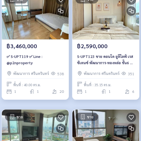
฿3,460,000
฿2,590,000
✅ S-UPT119 ✅ Line :
S-UPT123 ขาย คอนโด ยูดีไลฟ์ เรส
@p2nproperty
ซิเดนซ์ พัฒนาการ-ทองหล่อ ชั้น6 วิว
เมือง 35.15ตร.ม 1นอน 1น้ำ 2.59
พัฒนาการ ศรีนครินทร์
พัฒนาการ ศรีนครินทร์
538
351
ล้าน 064-959-8900
พื้นที่ : 40.00 ตร.ม.
พื้นที่ : 35.15 ตร.ม.
1
1
20
1
1
6
ขาย
ขาย