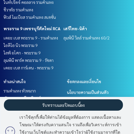
ไนท์บริดจ์ คอลลาจ รามคำแหง
ชีวาทัย รามคำแหง
ฟิวส์ โมเบียส รามคำแหง สเตชั่น
พระราม 9 เพชรบุรีตัดใหม่ RCA
เสรีไทย-นิด้า
เดอะ เบส พระราม 9 - รามคำแหง
ลุมพินี วิลล์ รามคำแหง 60/2
ไอดีโอ นิว พระราม 9
ไลฟ์ อโศก - พระราม 9
ลุมพินี พาร์ค พระราม 9 - รัชดา
เดอะ เบส การ์เดน - พระราม 9
ทำเลน่าสนใจ
ข้อตกลงและเงื่อนไข
รามคำแหง หัวหมาก
นโยบายความเป็นส่วนตัว
พัฒนาการ ศรีนครินทร์
เกี่ยวกับเรา
รับทราบและปิดแถบนี้ลง
พระราม 9 เพชรบุรีตัดใหม่ RCA
เสรีไทย-นิด้า
วิธีการฝากขาย-เช่า
เราใช้คุกกี้เพื่อให้ท่านได้ข้อมูลที่ต้องการ แสดงเนื้อหาและ
ติดต่อ
โฆษณาให้ตรงกับความสนใจ รวมถึงเพื่อวิเคราะห์การเข้า
ใช้งานเว็บไซต์และทำความเข้าใจว่าผู้ใช้งานมาจากที่ใด