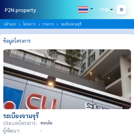
P2N property
THB
หน้าแรก
โครงการ
รายการ
ระเบียงจามจุรี
ข้อมูลโครงการ
ระเบียงจามจุรี
ประเภทโครงการ:
คอนโด
ผู้พัฒนา:
-