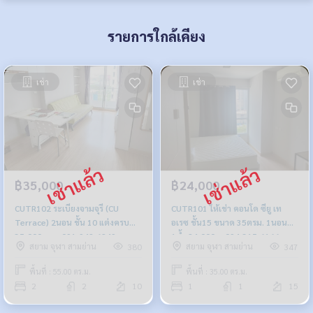
รายการใกล้เคียง
เช่า
เช่า
฿35,000
฿24,000
CUTR102 ระเบียงจามจุรี (CU
CUTR101 ให้เช่า คอนโด ซียู เท
Terrace) 2นอน ชั้น 10 แต่งครบ
อเรซ ชั้น15 ขนาด 35ตรม. 1นอน
35,000 บาท 091-942-6249
1น้ำ 24,000บ. 094-315-6166
สยาม จุฬา สามย่าน
สยาม จุฬา สามย่าน
380
347
พื้นที่ : 55.00 ตร.ม.
พื้นที่ : 35.00 ตร.ม.
2
2
10
1
1
15