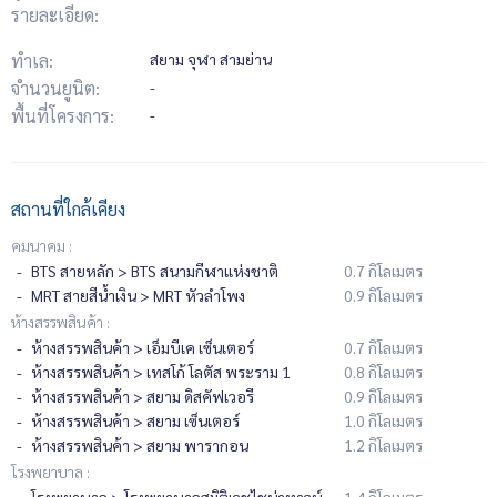
รายละเอียด:
ทำเล:
สยาม จุฬา สามย่าน
จำนวนยูนิต:
-
พื้นที่โครงการ:
-
สถานที่ใกล้เคียง
คมนาคม :
BTS สายหลัก > BTS สนามกีฬาแห่งชาติ
0.7 กิโลเมตร
MRT สายสีน้ำเงิน > MRT หัวลำโพง
0.9 กิโลเมตร
ห้างสรรพสินค้า :
ห้างสรรพสินค้า > เอ็มบีเค เซ็นเตอร์
0.7 กิโลเมตร
ห้างสรรพสินค้า > เทสโก้ โลตัส พระราม 1
0.8 กิโลเมตร
ห้างสรรพสินค้า > สยาม ดิสคัฟเวอรี
0.9 กิโลเมตร
ห้างสรรพสินค้า > สยาม เซ็นเตอร์
1.0 กิโลเมตร
ห้างสรรพสินค้า > สยาม พารากอน
1.2 กิโลเมตร
โรงพยาบาล :