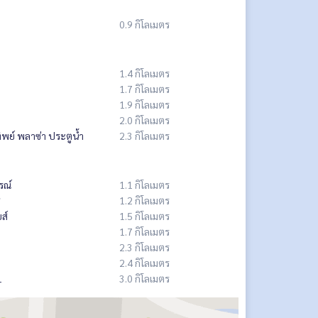
0.9 กิโลเมตร
1.4 กิโลเมตร
1.7 กิโลเมตร
1.9 กิโลเมตร
2.0 กิโลเมตร
ทิพย์ พลาซ่า ประตูน้ำ
2.3 กิโลเมตร
รณ์
1.1 กิโลเมตร
ช
1.2 กิโลเมตร
ส์
1.5 กิโลเมตร
1.7 กิโลเมตร
2.3 กิโลเมตร
2.4 กิโลเมตร
1
3.0 กิโลเมตร