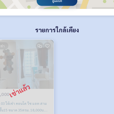
ดูแผนที่
รายการใกล้เคียง
เช่า
,000
03 ให้เช่า คอนโด วิช แอท สาม
ชั้น15 ขนาด 35ตรม. 18,000บ.