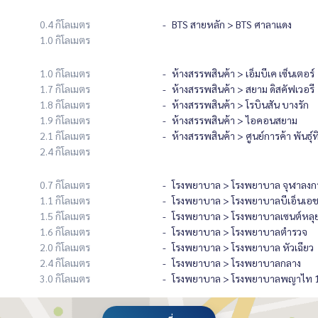
0.4 กิโลเมตร
BTS สายหลัก > BTS ศาลาแดง
1.0 กิโลเมตร
1.0 กิโลเมตร
ห้างสรรพสินค้า > เอ็มบีเค เซ็นเตอร์
1.7 กิโลเมตร
ห้างสรรพสินค้า > สยาม ดิสคัฟเวอรี
1.8 กิโลเมตร
ห้างสรรพสินค้า > โรบินสัน บางรัก
1.9 กิโลเมตร
ห้างสรรพสินค้า > ไอคอนสยาม
2.1 กิโลเมตร
ห้างสรรพสินค้า > ศูนย์การค้า พันธุ์
2.4 กิโลเมตร
0.7 กิโลเมตร
โรงพยาบาล > โรงพยาบาล จุฬาลงก
1.1 กิโลเมตร
โรงพยาบาล > โรงพยาบาลบีเอ็นเอ
1.5 กิโลเมตร
โรงพยาบาล > โรงพยาบาลเซนต์หลุย
1.6 กิโลเมตร
โรงพยาบาล > โรงพยาบาลตำรวจ
2.0 กิโลเมตร
โรงพยาบาล > โรงพยาบาล หัวเฉียว
2.4 กิโลเมตร
โรงพยาบาล > โรงพยาบาลกลาง
3.0 กิโลเมตร
โรงพยาบาล > โรงพยาบาลพญาไท 