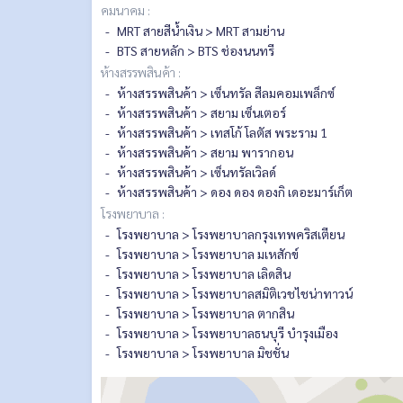
คมนาคม :
MRT สายสีน้ำเงิน > MRT สามย่าน
BTS สายหลัก > BTS ช่องนนทรี
ห้างสรรพสินค้า :
ห้างสรรพสินค้า > เซ็นทรัล สีลมคอมเพล็กซ์
ห้างสรรพสินค้า > สยาม เซ็นเตอร์
ห้างสรรพสินค้า > เทสโก้ โลตัส พระราม 1
ห้างสรรพสินค้า > สยาม พารากอน
ห้างสรรพสินค้า > เซ็นทรัลเวิลด์
ห้างสรรพสินค้า > ดอง ดอง ดองกิ เดอะมาร์เก็ต
โรงพยาบาล :
โรงพยาบาล > โรงพยาบาลกรุงเทพคริสเตียน
โรงพยาบาล > โรงพยาบาล มเหสักข์
โรงพยาบาล > โรงพยาบาล เลิดสิน
โรงพยาบาล > โรงพยาบาลสมิติเวชไชน่าทาวน์
โรงพยาบาล > โรงพยาบาล ตากสิน
โรงพยาบาล > โรงพยาบาลธนบุรี บำรุงเมือง
โรงพยาบาล > โรงพยาบาล มิชชั่น