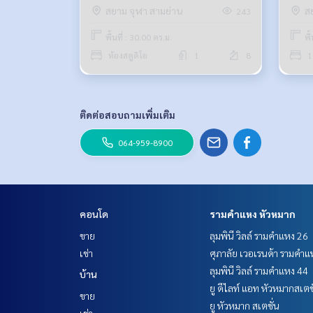
1น้ำ 17,000บ. 064-878-5283
064-
สยาม จุฬา สามย่าน
ส
243
พื้นที่ : 30.00 ตร.ม.
พื
ห้องสตูดิโอ
1
8
1
ติดต่อสอบถามเพิ่มเติม
064-959-8900
คอนโด
รามคำแหง หัวหมาก
ขาย
ลุมพินี วิลล์ รามคำแหง 26
เช่า
ศุภาลัย เวอเรนด้า รามคำแ
ลุมพินี วิลล์ รามคำแหง 44
บ้าน
ยู ดีไลท์ แอท หัวหมากสเตช
ขาย
ยู หัวหมาก สเตชั่น