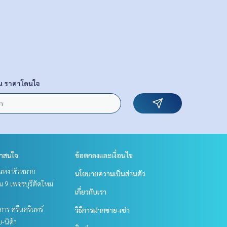
น ราคาโดนใจ
่าสนใจ
ข้อตกลงและเงื่อนไข
แหง หัวหมาก
นโยบายความเป็นส่วนตัว
 9 เพชรบุรีตัดใหม่
เกี่ยวกับเรา
าร ศรีนครินทร์
วิธีการฝากขาย-เช่า
ย-นิด้า