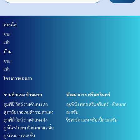
คอนโด
ขาย
เช่า
บ้าน
ขาย
เช่า
โครงการของเรา
รามคำแหง หัวหมาก
พัฒนาการ ศรีนครินทร์
ลุมพินี วิลล์ รามคำแหง 26
ลุมพินี เพลส ศรีนครินทร์ - หัวหมาก
ศุภาลัย เวอเรนด้า รามคำแหง
สเตชั่น
ลุมพินี วิลล์ รามคำแหง 44
ริชพาร์ค แอท ทริปเปิ้ล สเตชั่น
ยู ดีไลท์ แอท หัวหมากสเตชั่น
ยู หัวหมาก สเตชั่น