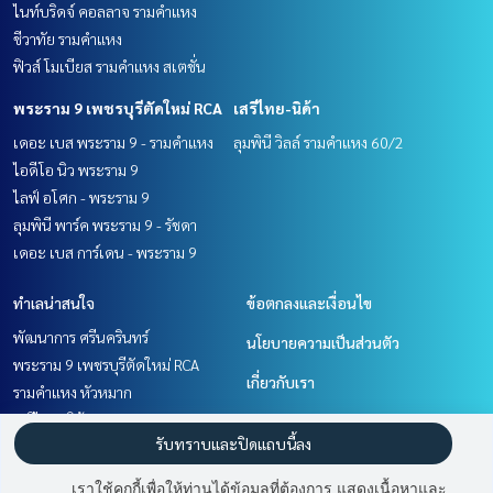
ไนท์บริดจ์ คอลลาจ รามคำแหง
ชีวาทัย รามคำแหง
ฟิวส์ โมเบียส รามคำแหง สเตชั่น
พระราม 9 เพชรบุรีตัดใหม่ RCA
เสรีไทย-นิด้า
เดอะ เบส พระราม 9 - รามคำแหง
ลุมพินี วิลล์ รามคำแหง 60/2
ไอดีโอ นิว พระราม 9
ไลฟ์ อโศก - พระราม 9
ลุมพินี พาร์ค พระราม 9 - รัชดา
เดอะ เบส การ์เดน - พระราม 9
ทำเลน่าสนใจ
ข้อตกลงและเงื่อนไข
พัฒนาการ ศรีนครินทร์
นโยบายความเป็นส่วนตัว
พระราม 9 เพชรบุรีตัดใหม่ RCA
เกี่ยวกับเรา
รามคำแหง หัวหมาก
เสรีไทย-นิด้า
วิธีการฝากขาย-เช่า
รับทราบและปิดแถบนี้ลง
ติดต่อ
เราใช้คุกกี้เพื่อให้ท่านได้ข้อมูลที่ต้องการ แสดงเนื้อหาและ