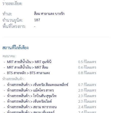
รายละเอียด:
ทำเล:
สีลม ศาลาแดง บางรัก
จำนวนยูนิต:
187
พื้นที่โครงการ:
-
สถานที่ใกล้เคียง
คมนาคม :
MRT สายสีน้ำเงิน > MRT ลุมพินี
0.5 กิโลเมตร
MRT สายสีน้ำเงิน > MRT สีลม
0.6 กิโลเมตร
BTS สายหลัก > BTS ศาลาแดง
0.8 กิโลเมตร
ห้างสรรพสินค้า :
ห้างสรรพสินค้า > เซ็นทรัล สีลมคอมเพล็กซ์
0.7 กิโลเมตร
ห้างสรรพสินค้า > แม็คโคร สาทร
2.0 กิโลเมตร
ห้างสรรพสินค้า > โรบินสัน สุขุมวิท
2.3 กิโลเมตร
ห้างสรรพสินค้า > เซ็นทรัลเวิลด์
2.3 กิโลเมตร
ห้างสรรพสินค้า > สยาม พารากอน
2.4 กิโลเมตร
ห้างสรรพสินค้า > สยาม เซ็นเตอร์
2.4 กิโลเมตร