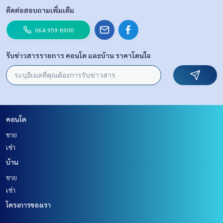
ติดต่อสอบถามเพิ่มเติม
064-959-8900
รับข่าวสารรายการ คอนโด และบ้าน ราคาโดนใจ
คอนโด
ขาย
เช่า
บ้าน
ขาย
เช่า
โครงการของเรา