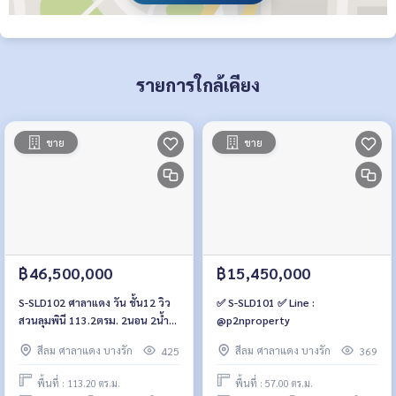
รายการใกล้เคียง
ขาย
ขาย
฿46,500,000
฿15,450,000
S-SLD102 ศาลาแดง วัน ชั้น12 วิว
✅ S-SLD101 ✅ Line :
สวนลุมพินี 113.2ตรม. 2นอน 2น้ำ
@p2nproperty
46.5ล้าน 064-959-8900
สีลม ศาลาแดง บางรัก
สีลม ศาลาแดง บางรัก
425
369
พื้นที่ : 113.20 ตร.ม.
พื้นที่ : 57.00 ตร.ม.