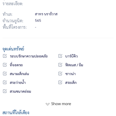
รายละเอียด:
ทำเล:
สาทร นราธิวาส
จำนวนยูนิต:
565
พื้นที่โครงการ:
-
จุดเด่นทรัพย์
ระบบรักษาความปลอดภัย
บาร์บีคิว
ที่จอดรถ
ฟิตเนส / ยิม
สนามเด็กเล่น
ซาวน่า
สระว่ายน้ำ
สระเด็ก
สวนขนาดย่อม
Show more
สถานที่ใกล้เคียง