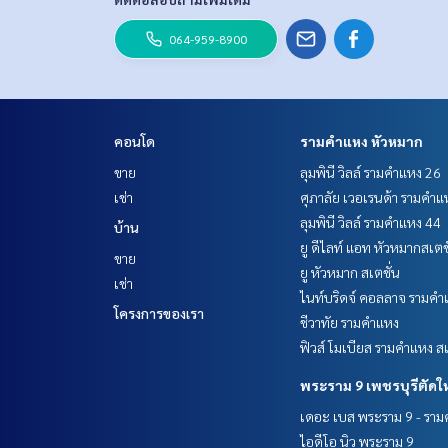
064-959-8900
คอนโด
รามคำแหง หัวหมาก
ขาย
ลุมพินี วิลล์ รามคำแหง 26
เช่า
ศุภาลัย เวอเรนด้า รามคำแ
ลุมพินี วิลล์ รามคำแหง 44
บ้าน
ยู ดีไลท์ แอท หัวหมากสเตช
ขาย
ยู หัวหมาก สเตชั่น
เช่า
ไนท์บริดจ์ คอลลาจ รามคำ
โครงการของเรา
ชีวาทัย รามคำแหง
ฟิวส์ โมเบียส รามคำแหง สเ
พระราม 9 เพชรบุรีตัดใ
เดอะ เบส พระราม 9 - รา
ไอดีโอ นิว พระราม 9