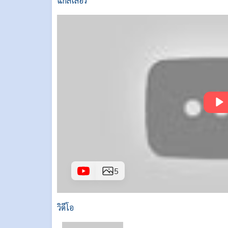
แกลเลอรี่
5
วิดีโอ