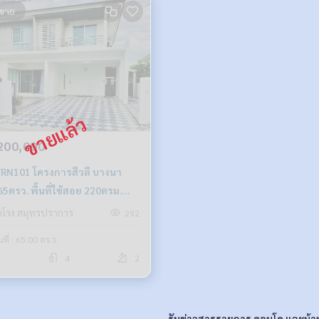
ขาย
200,000
ครงการสีวลี บางนา
 65ตรว. พื้นที่ใช้สอย 220ตรม.
4น้ำ 7.2ล้าน (จอดรถได้ 2-4 คัน)
ำโรง สมุทรปราการ
292
959-8900
้นที่ : 65.00 ตร.ว.
4
2
รับข่าวสารรายการ คอนโด และบ้า