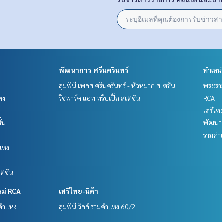
พัฒนาการ ศรีนครินทร์
ทำเลน
ลุมพินี เพลส ศรีนครินทร์ - หัวหมาก สเตชั่น
พระราม
หง
ริชพาร์ค แอท ทริปเปิ้ล สเตชั่น
RCA
เสรีไท
ั่น
พัฒนาก
รามคำ
แหง
ตชั่น
หม่ RCA
เสรีไทย-นิด้า
มคำแหง
ลุมพินี วิลล์ รามคำแหง 60/2