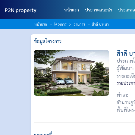
P2N property
หน้าแรก
ประกาศแนะนำ
ประเภทอ
หน้าแรก
โครงการ
รายการ
สีวลี บางนา
ข้อมูลโครงการ
สีวลี 
ประเภทโ
ผู้พัฒนา:
รายละเอี
รวมประกาศ
ทำเล:
จำนวนยูน
พื้นที่โค