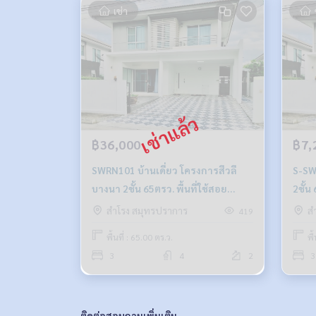
เช่า
฿36,000
฿7,
SWRN101 บ้านเดี่ยว โครงการสีวลี
S-SWRN101 โ
บางนา 2ชั้น 65ตรว. พื้นที่ใช้สอย
2ชั้น
220ตรม. 3นอน 4น้ำ 36,000บ. (จอดรถ
3นอน 
สำโรง สมุทรปราการ
ส
419
ได้ 2-4 คัน) 063-759-1967
064-
พื้นที่ : 65.00 ตร.ว.
พื
3
4
2
3
ติดต่อสอบถามเพิ่มเติม