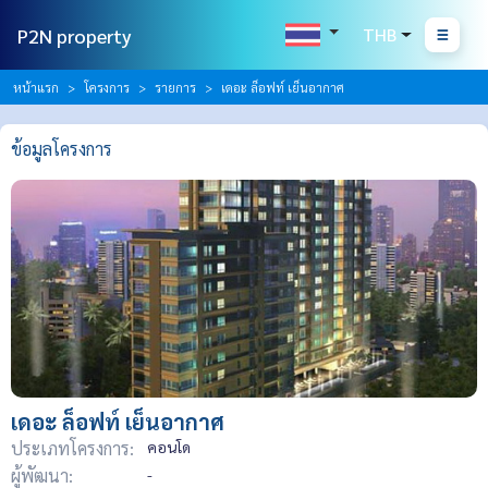
P2N property
THB
หน้าแรก
โครงการ
รายการ
เดอะ ล็อฟท์ เย็นอากาศ
ข้อมูลโครงการ
เดอะ ล็อฟท์ เย็นอากาศ
ประเภทโครงการ:
คอนโด
ผู้พัฒนา:
-