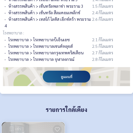
ห้างสรรพสินค้า > เซ็นทรัลพลาซ่า พระราม 3
1.5 กิโลเมตร
ห้างสรรพสินค้า > เซ็นทรัล สีลมคอมเพล็กซ์
2.4 กิโลเมตร
ห้างสรรพสินค้า > เทสโก้ โลตัส เอ็กซ์ตร้า พระราม
2.6 กิโลเมตร
4
โรงพยาบาล :
โรงพยาบาล > โรงพยาบาลบีเอ็นเอช
2.1 กิโลเมตร
โรงพยาบาล > โรงพยาบาลเซนต์หลุยส์
2.5 กิโลเมตร
โรงพยาบาล > โรงพยาบาลกรุงเทพคริสเตียน
2.7 กิโลเมตร
โรงพยาบาล > โรงพยาบาล จุฬาลงกรณ์
2.8 กิโลเมตร
ดูแผนที่
รายการใกล้เคียง
เช่า