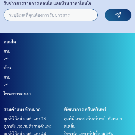
รับข่าวสารรายการ คอนโด และบ้าน ราคาโดนใจ
คอนโด
ขาย
เช่า
บ้าน
ขาย
เช่า
โครงการของเรา
รามคำแหง หัวหมาก
พัฒนาการ ศรีนครินทร์
ลุมพินี วิลล์ รามคำแหง 26
ลุมพินี เพลส ศรีนครินทร์ - หัวหมาก
ศุภาลัย เวอเรนด้า รามคำแหง
สเตชั่น
ลุมพินี วิลล์ รามคำแหง 44
ริชพาร์ค แอท ทริปเปิ้ล สเตชั่น