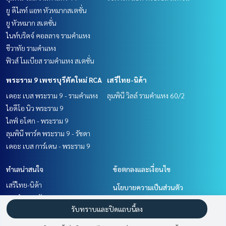
ยู ดีไลท์ แอท หัวหมากสเตชั่น
ยู หัวหมาก สเตชั่น
ไนท์บริดจ์ คอลลาจ รามคำแหง
ชีวาทัย รามคำแหง
ฟิวส์ โมเบียส รามคำแหง สเตชั่น
พระราม 9 เพชรบุรีตัดใหม่ RCA
เสรีไทย-นิด้า
เดอะ เบส พระราม 9 - รามคำแหง
ลุมพินี วิลล์ รามคำแหง 60/2
ไอดีโอ นิว พระราม 9
ไลฟ์ อโศก - พระราม 9
ลุมพินี พาร์ค พระราม 9 - รัชดา
เดอะ เบส การ์เดน - พระราม 9
ทำเลน่าสนใจ
ข้อตกลงและเงื่อนไข
เสรีไทย-นิด้า
นโยบายความเป็นส่วนตัว
รามคำแหง หัวหมาก
เกี่ยวกับเรา
รับทราบและปิดแถบนี้ลง
พระราม 9 เพชรบุรีตัดใหม่ RCA
พัฒนาการ ศรีนครินทร์
วิธีการฝากขาย-เช่า