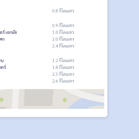
0.8 กิโลเมตร
0.9 กิโลเมตร
อร์ เอกมัย
1.0 กิโลเมตร
โศก
2.0 กิโลเมตร
2.4 กิโลเมตร
ยน
1.2 กิโลเมตร
ทร์
1.8 กิโลเมตร
ช
2.3 กิโลเมตร
2.6 กิโลเมตร