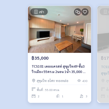
เช่า
฿35,000
฿17
TCS101 เดอะเครสท์ สุขุมวิท49 ชั้น3
TCS1
วิวเมือง 55ตร.ม 2นอน 1น้ำ 35,000 บ.
สุขุม
099-251-6615
1น้ำ
สุขุมวิท อโศก ทองหล่อ
ส
430
พื้นที่ : 55.00 ตร.ม.
พื
2
1
3
1