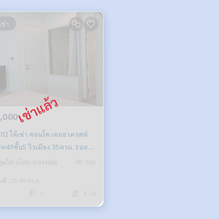
เช่า
,000
02 ให้เช่า คอนโด เดอะ เครสท์
วิท49ชั้น5 วิวเมือง 35ตรม. 1นอน
 17,000บ. 099-251-6615
ุขุมวิท อโศก ทองหล่อ
305
้นที่ : 35.00 ตร.ม.
1
5-10