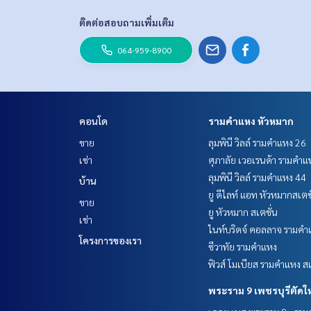
ติดต่อสอบถามเพิ่มเติม
064-959-8900
คอนโด
รามคำแหง หัวหมาก
ขาย
ลุมพินี วิลล์ รามคำแหง 26
เช่า
ศุภาลัย เวอเรนด้า รามคำแ
ลุมพินี วิลล์ รามคำแหง 44
บ้าน
ยู ดีไลท์ แอท หัวหมากสเตช
ขาย
ยู หัวหมาก สเตชั่น
เช่า
ไนท์บริดจ์ คอลลาจ รามคำ
โครงการของเรา
ชีวาทัย รามคำแหง
ฟิวส์ โมเบียส รามคำแหง สเ
พระราม 9 เพชรบุรีตัดใ