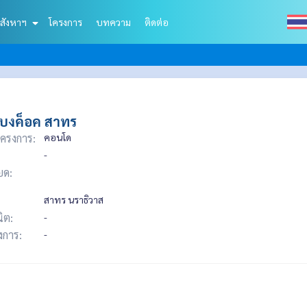
สังหาฯ
โครงการ
บทความ
ติดต่อ
แบงค็อค สาทร
ครงการ:
คอนโด
-
ยด:
สาทร นราธิวาส
ิต:
-
รงการ:
-