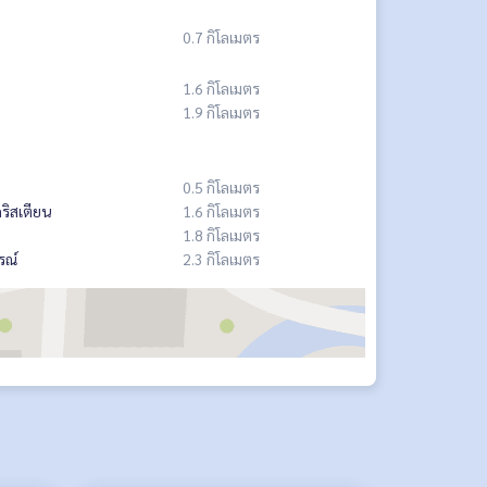
0.7 กิโลเมตร
1.6 กิโลเมตร
1.9 กิโลเมตร
0.5 กิโลเมตร
ิสเตียน
1.6 กิโลเมตร
1.8 กิโลเมตร
รณ์
2.3 กิโลเมตร