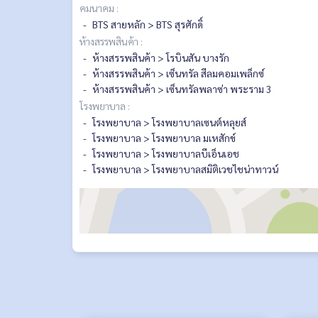
คมนาคม :
BTS สายหลัก > BTS สุรศักดิ์
ห้างสรรพสินค้า :
ห้างสรรพสินค้า > โรบินสัน บางรัก
ห้างสรรพสินค้า > เซ็นทรัล สีลมคอมเพล็กซ์
ห้างสรรพสินค้า > เซ็นทรัลพลาซ่า พระราม 3
โรงพยาบาล :
โรงพยาบาล > โรงพยาบาลเซนต์หลุยส์
โรงพยาบาล > โรงพยาบาล มเหสักข์
โรงพยาบาล > โรงพยาบาลบีเอ็นเอช
โรงพยาบาล > โรงพยาบาลสมิติเวชไชน่าทาวน์