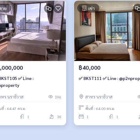
ขาย
เช่า
,000,000
฿40,000
BKST105 ✅ Line :
✅ BKST111 ✅ Line : @p2nprop
property
าทร นราธิวาส
สาทร นราธิวาส
396
้นที่ : 64.47 ตร.ม.
พื้นที่ : 64.00 ตร.ม.
1
36
1
1