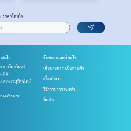
น ราคาโดนใจ
่าสนใจ
ข้อตกลงและเงื่อนไข
าร ศรีนครินทร์
นโยบายความเป็นส่วนตัว
ย-นิด้า
เกี่ยวกับเรา
 9 เพชรบุรีตัดใหม่
วิธีการฝากขาย-เช่า
แหง หัวหมาก
ติดต่อ