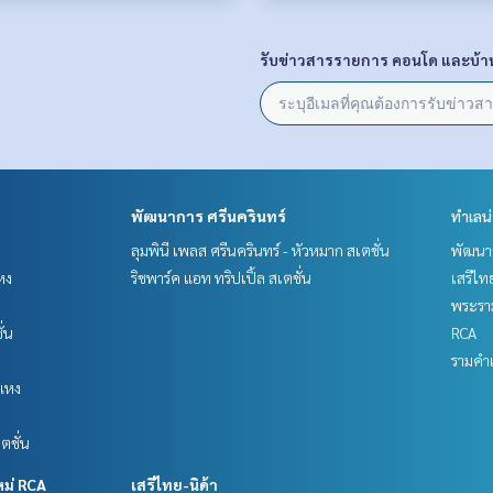
รับข่าวสารรายการ คอนโด และบ้า
พัฒนาการ ศรีนครินทร์
ทำเลน
ลุมพินี เพลส ศรีนครินทร์ - หัวหมาก สเตชั่น
พัฒนาก
หง
ริชพาร์ค แอท ทริปเปิ้ล สเตชั่น
เสรีไท
พระราม
ั่น
RCA
รามคำ
แหง
ตชั่น
หม่ RCA
เสรีไทย-นิด้า