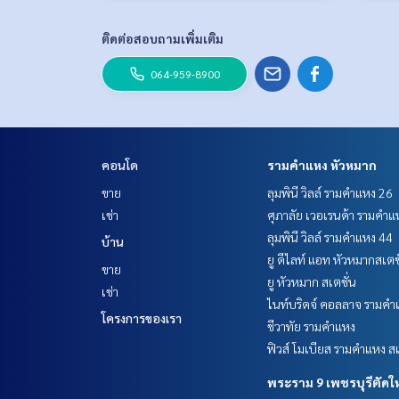
ติดต่อสอบถามเพิ่มเติม
064-959-8900
คอนโด
รามคำแหง หัวหมาก
ขาย
ลุมพินี วิลล์ รามคำแหง 26
เช่า
ศุภาลัย เวอเรนด้า รามคำแ
ลุมพินี วิลล์ รามคำแหง 44
บ้าน
ยู ดีไลท์ แอท หัวหมากสเตช
ขาย
ยู หัวหมาก สเตชั่น
เช่า
ไนท์บริดจ์ คอลลาจ รามคำ
โครงการของเรา
ชีวาทัย รามคำแหง
ฟิวส์ โมเบียส รามคำแหง สเ
พระราม 9 เพชรบุรีตัดใ