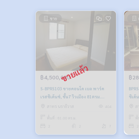
ขาย
฿4,500,000
฿28
S-BPRS103 ขายคอนโด เบล พาร์ค
BPRS
เรสซิเด​้​น​ซ์,​ ชั้น7 วิวเมือง 81ตรม.
ซิเด​
2นอน 2น้ำ 4.5 ล้าน 064-959-8900
2น้ำ
สาทร นราธิวาส
ส
404
พื้นที่ : 81.00 ตร.ม.
พื
2
2
7
2