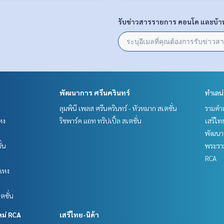
รับข่าวสารรายการ คอนโด และบ้า
พัฒนาการ ศรีนครินทร์
ทำเลน
ลุมพินี เพลส ศรีนครินทร์ - หัวหมาก สเตชั่น
รามคำ
หง
ริชพาร์ค แอท ทริปเปิ้ล สเตชั่น
เสรีไท
พัฒนาก
ั่น
พระราม
RCA
แหง
ตชั่น
หม่ RCA
เสรีไทย-นิด้า