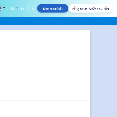
THB
ฝาก ขาย/เช่า
เข้าสู่ระบบ/สมัครสมาชิก