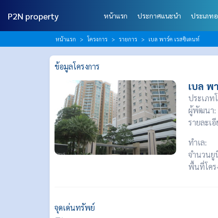
P2N property
หน้าแรก
ประกาศแนะนำ
ประเภทอ
หน้าแรก
โครงการ
รายการ
เบล พาร์ค เรสซิเดนท์
ข้อมูลโครงการ
เบล พา
ประเภทโ
ผู้พัฒนา:
รายละเอี
ทำเล:
จำนวนยูน
พื้นที่โค
จุดเด่นทรัพย์