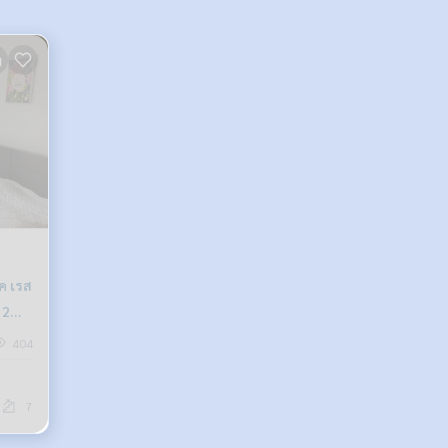
ค เรส
 2น้ำ
404
7