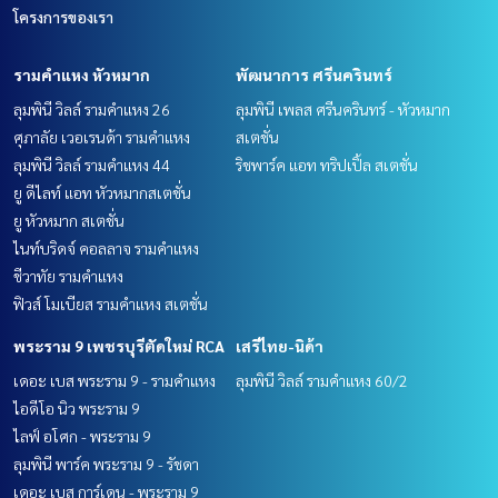
โครงการของเรา
รามคำแหง หัวหมาก
พัฒนาการ ศรีนครินทร์
ลุมพินี วิลล์ รามคำแหง 26
ลุมพินี เพลส ศรีนครินทร์ - หัวหมาก
ศุภาลัย เวอเรนด้า รามคำแหง
สเตชั่น
ลุมพินี วิลล์ รามคำแหง 44
ริชพาร์ค แอท ทริปเปิ้ล สเตชั่น
ยู ดีไลท์ แอท หัวหมากสเตชั่น
ยู หัวหมาก สเตชั่น
ไนท์บริดจ์ คอลลาจ รามคำแหง
ชีวาทัย รามคำแหง
ฟิวส์ โมเบียส รามคำแหง สเตชั่น
พระราม 9 เพชรบุรีตัดใหม่ RCA
เสรีไทย-นิด้า
เดอะ เบส พระราม 9 - รามคำแหง
ลุมพินี วิลล์ รามคำแหง 60/2
ไอดีโอ นิว พระราม 9
ไลฟ์ อโศก - พระราม 9
ลุมพินี พาร์ค พระราม 9 - รัชดา
เดอะ เบส การ์เดน - พระราม 9