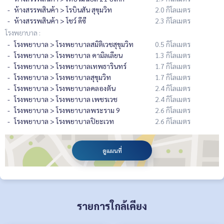
ห้างสรรพสินค้า > โรบินสัน สุขุมวิท
2.0 กิโลเมตร
ห้างสรรพสินค้า > โชว์ ดีซี
2.3 กิโลเมตร
โรงพยาบาล :
โรงพยาบาล > โรงพยาบาลสมิติเวชสุขุมวิท
0.5 กิโลเมตร
โรงพยาบาล > โรงพยาบาล คามิลเลียน
1.3 กิโลเมตร
โรงพยาบาล > โรงพยาบาลเทพธารินทร์
1.7 กิโลเมตร
โรงพยาบาล > โรงพยาบาลสุขุมวิท
1.7 กิโลเมตร
โรงพยาบาล > โรงพยาบาลคลองตัน
2.4 กิโลเมตร
โรงพยาบาล > โรงพยาบาล เพชรเวช
2.4 กิโลเมตร
โรงพยาบาล > โรงพยาบาลพระราม 9
2.6 กิโลเมตร
โรงพยาบาล > โรงพยาบาลปิยะเวท
2.6 กิโลเมตร
ดูแผนที่
รายการใกล้เคียง